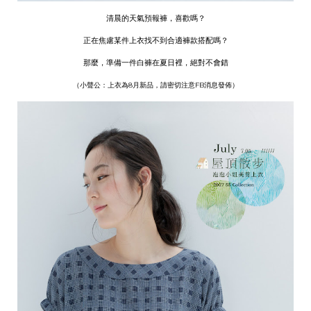
清晨的天氣預報褲，喜歡嗎？
正在焦慮某件上衣找不到合適褲款搭配嗎？
那麼，準備一件白褲在夏日裡，絕對不會錯
（小聲公：上衣為8月新品，請密切注意FB消息發佈）