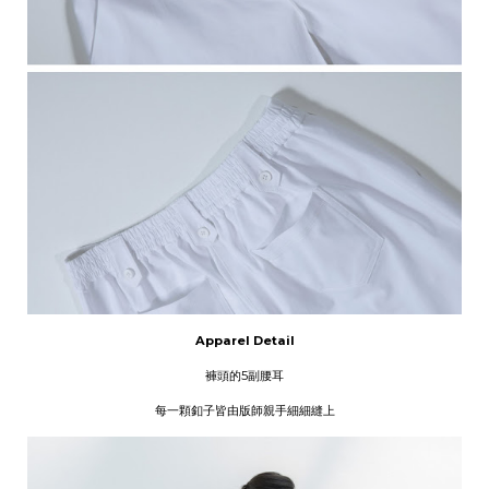
Apparel Detail
褲頭的5副腰耳
每一顆釦子皆由版師親手細細縫上