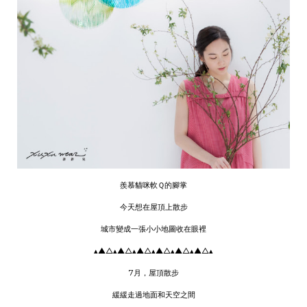
羨慕貓咪軟Ｑ的腳掌
今天想在屋頂上散步
城市變成一張小小地圖收在眼裡
▴▲△▴▲△▴▲△▴▲△▴▲△▴▲△▴
7月，屋頂散步
緩緩走過地面和天空之間