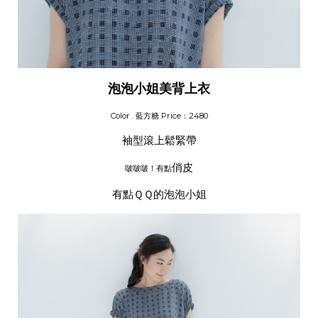
泡泡小姐美背上衣
Color .
藍方糖
Price：2480
袖型滾上鬆緊帶
俏皮
啵啵啵！有點
有點ＱＱ的泡泡小姐