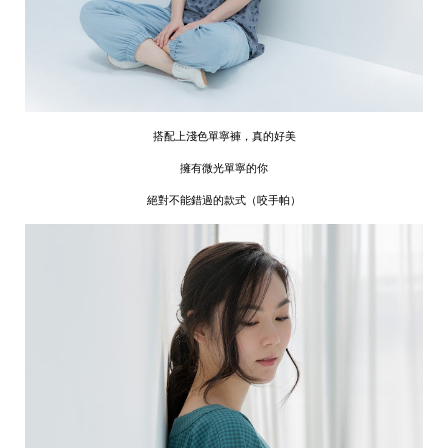
搭配上淺色單寧褲，真的好美
擁有微光單寧的你
絕對不能錯過的款式（咬手帕）