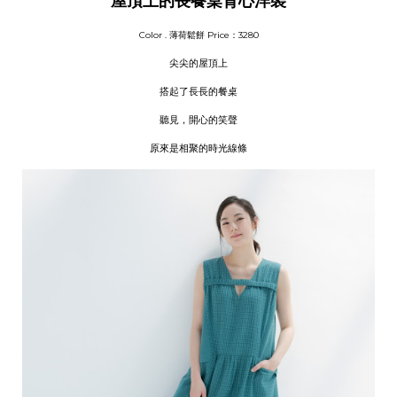
屋頂上的長餐桌背心洋裝
Color . 薄荷鬆餅
Price：3280
尖尖的屋頂上
搭起了長長的餐桌
聽見，開心的笑聲
原來是相聚的時光線條