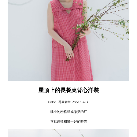
屋頂上的長餐桌背心洋裝
Color . 莓果
鬆餅
Price：3280
細小的粉格組成微笑的紅
喜歡這樣相聚一起的時光