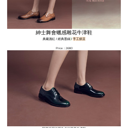
紳士舞會蠟感雕花牛津鞋
典藏酒紅
經典墨綠
手工烘豆
/
/
Price：2680