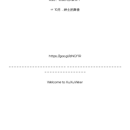
☞ 10月．紳士的舞會
https://goo.gl/dNGf1R
– – – – – – – – – – – – – – – – – – – – – – – – – – – – – – – – – – – – – – – – – – –
– – – – – – – – – – – – – – – –
Welcome to XuXuWear