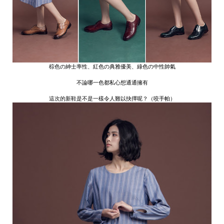
棕色の紳士率性、紅色の典雅優美、綠色の中性帥氣
不論哪一色都私心想通通擁有
這次的新鞋是不是一樣令人難以抉擇呢？（咬手帕）