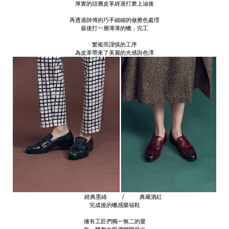
厚實的頭層皮革經過打磨上油後
再透過師傅的巧手細細的做擦色處理
最後打一層薄薄的蠟，完工
繁複而謹慎的工序
為皮革帶來了美麗的光感與色澤
經典墨綠 / 典藏酒紅
完成後的蠟感樂福鞋
擁有工匠們獨一無二的愛