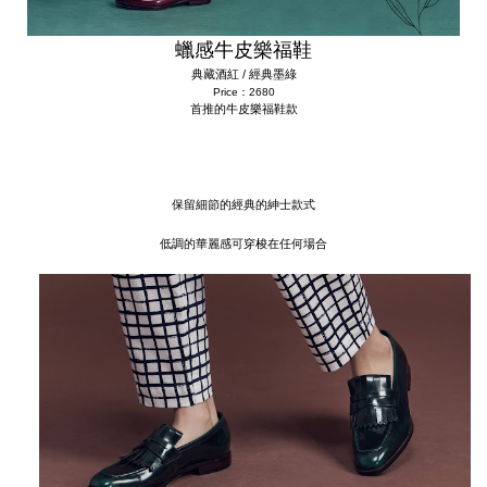
蠟感牛皮樂福鞋
典藏酒紅
經典墨綠
/
Price：2680
首推的牛皮樂福鞋款
保留細節的經典的紳士款式
低調的華麗感可穿梭在任何場合