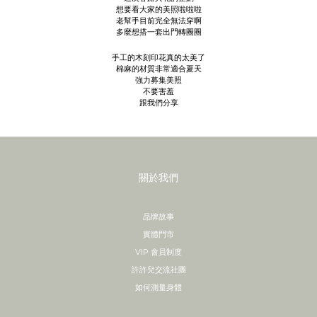
想要看大家的美照啦啦啦
老幫手目前完全無法穿啊
多麼想搭一套出門轉圈圈
手工的木刻印花真的太美了
棉麻的材質非常適合夏天
強力募集美照
不要害羞
跟我們分享
關於我們
品牌故事
實體門市
VIP 會員制度
許許兒交流社團
如何測量身體