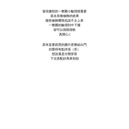
發現腰部的一整圈小皺摺很重要
莫名有種修飾的效果
雖然修飾哪我也說不太上來
一整圈的皺摺到中下擺
卻可以很順很軟
真開心:)
原本是要跟買的圍巾搭整組出門
但覺得有點誇張（笑）
想說還是分開穿搭
下次搭配好再來拍拍