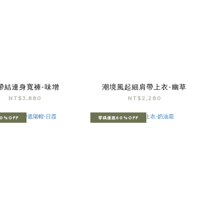
帶結連身寬褲-味增
潮境風起細肩帶上衣-幽草
NT$3,880
NT$2,280
0%OFF
零碼優惠60%OFF