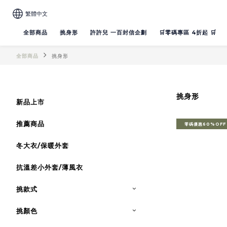
繁體中文
全部商品
挑身形
許許兒 一百封信企劃
🛒零碼專區 4折起 🛒
全部商品
挑身形
挑身形
新品上市
推薦商品
零碼優惠60%OFF
冬大衣/保暖外套
抗溫差小外套/薄風衣
挑款式
挑顏色