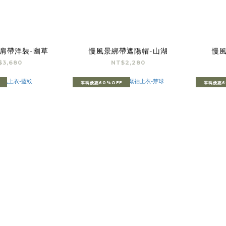
肩帶洋裝-幽草
慢風景綁帶遮陽帽-山湖
慢
$3,680
NT$2,280
零碼優惠60%OFF
零碼優惠6