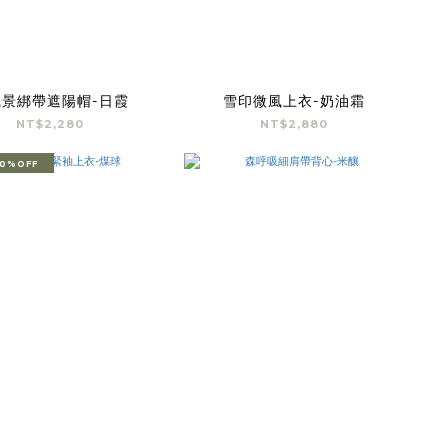
風景綁帶遮陽帽-日霞
雪印微風上衣-奶油霜
NT$2,280
NT$2,880
0%OFF