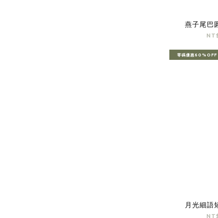
燕子尾巴
NT
零碼優惠60%OFF
月光細語
NT