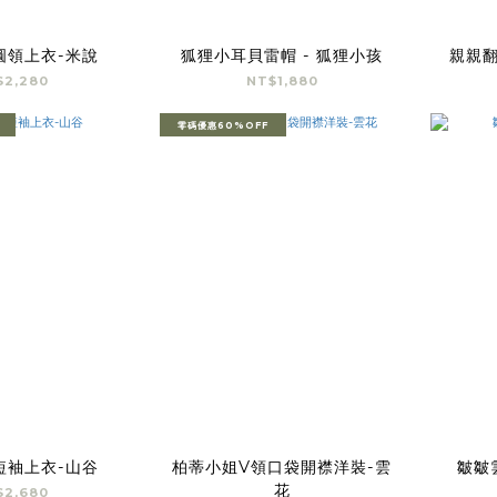
圓領上衣-米說
狐狸小耳貝雷帽 - 狐狸小孩
親親翻
$2,280
NT$1,880
零碼優惠60%OFF
短袖上衣-山谷
柏蒂小姐V領口袋開襟洋裝-雲
皺皺
花
$2,680