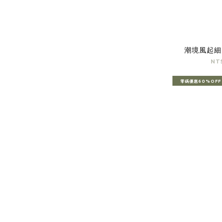
潮境風起細
NT
零碼優惠60%OFF