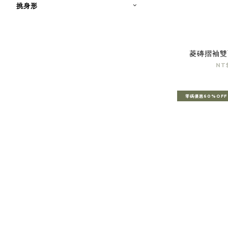
挑身形
菱磚摺袖雙
NT
零碼優惠60%OFF