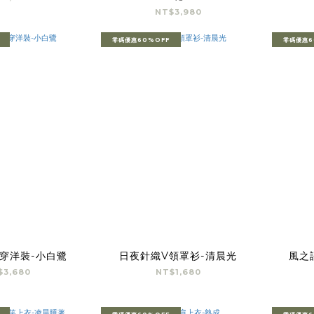
NT$3,980
零碼優惠60%OFF
零碼優惠6
穿洋裝-小白鷺
日夜針織V領罩衫-清晨光
風之
$3,680
NT$1,680