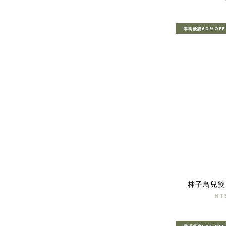
零碼優惠60%OFF
林子鳥兒雙
NT