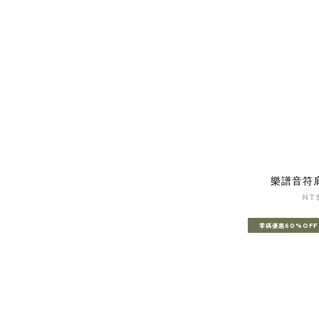
樂譜音符
NT
零碼優惠60%OFF