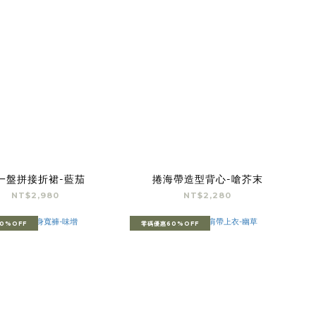
一盤拼接折裙-藍茄
捲海帶造型背心-嗆芥末
NT$2,980
NT$2,280
0%OFF
零碼優惠60%OFF