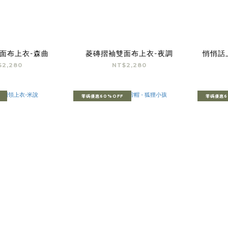
面布上衣-森曲
菱磚摺袖雙面布上衣-夜調
悄悄話
$2,280
NT$2,280
零碼優惠60%OFF
零碼優惠6