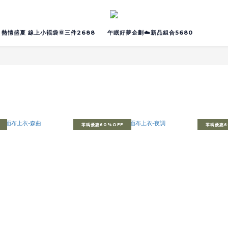
熱情盛夏 線上小褔袋🌞三件2688
午眠好夢企劃☁️新品組合5680
零碼優惠60%OFF
零碼優惠6