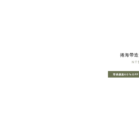
捲海帶造
NT
零碼優惠60%OFF