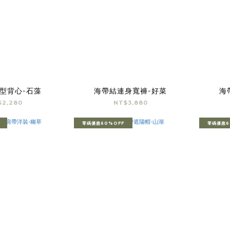
型背心-石藻
海帶結連身寬褲-好菜
海
$2,280
NT$3,880
零碼優惠60%OFF
零碼優惠6