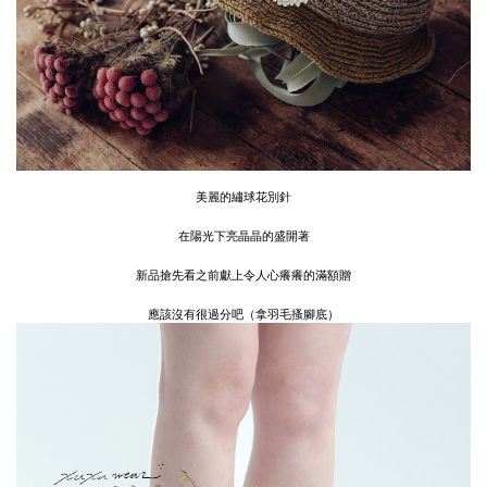
美麗的繡球花別針
在陽光下亮晶晶的盛開著
新品搶先看之前獻上令人心癢癢的滿額贈
應該沒有很過分吧（拿羽毛搔腳底）