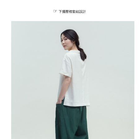
☞
下擺壓褶套結設計