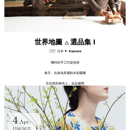
世界地圖
選品集
I
△
▪
🇯🇵 日本
Kapuwa
獨特的手工印染技術
春天，化身為美麗的木刻圖騰
在自然的棉布上，朵朵盛開