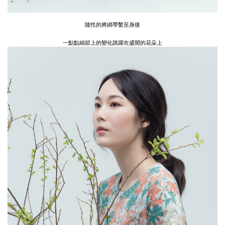
隨性的將綁帶繫至身後
一點點細節上的變化跳躍在盛開的花朵上