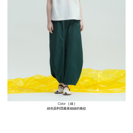
Color . { 綠 }
綠色面料隱藏著細細的條紋