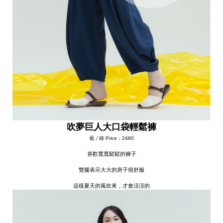
吹夢巨人大口袋輕鬆褲
藍 / 綠
Price：2480
喜歡寬寬鬆鬆的褲子
雙腿表示大大的房子很舒服
這樣夏天的風吹來，才會涼涼的