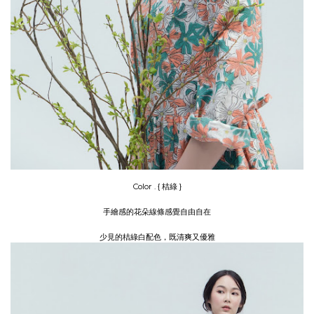
Color . { 桔綠 }
手繪感的花朵線條感覺自由自在
少見的
桔綠白配色，既清爽又優雅