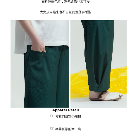
布料較藍色挺，造型線條非常可愛
大女孩穿起來也不害羞的蓬蓬褲版型
Apparel Detail
☞
可愛的波點小紐扣
☞
半圓弧形的大口袋