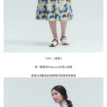
Color . { 藍黃 }
第一眼看見Kapuwa主理人身著
藍黃白花配色的波斯菊洋裝
便深深著迷