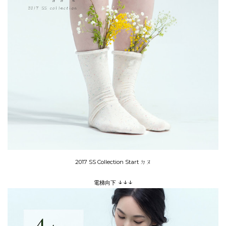
2017 SS Collection Start ㄉㄡ
↓
↓
↓
電梯向下