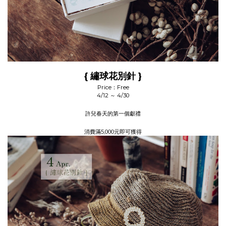
{ 繡球花別針 }
Price：Free
4/12 ～ 4/30
許兒春天的第一個獻禮
消費滿5,000元即可獲得