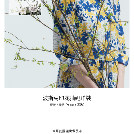
波斯菊印花抽繩洋裝
Price：3380
藍黃 / 綠桔
簡單的圓領綁帶長洋