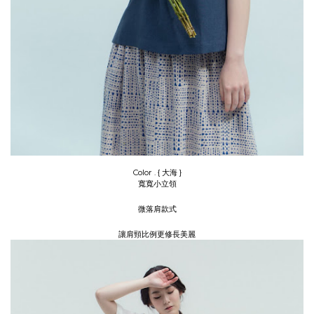
Color . { 大海 }
寬寬小立領
微落肩款式
讓肩頸比例更修長美麗