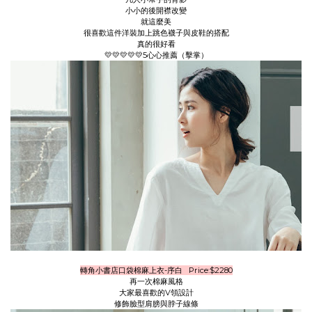
小小的後開襟改變
就這麼美
很喜歡這件洋裝加上跳色襪子與皮鞋的搭配
真的很好看
💛💛💛💛💛5心心推薦（擊掌）
轉角小書店口袋棉麻上衣-序白 Price:$2280
再一次棉麻風格
大家最喜歡的V領設計
修飾臉型肩膀與脖子線條