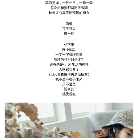
季節更換，一日一日，一季一季
每次的轉變都是眨眼瞬間
秋天還包裹著熱辣辣的糖衣
節奏
可不可以
慢一點
坐下來
慢慢地說
一字一字梳理刻畫
整理的可不只是文字
還有的是心 與 生活的模樣
大家都誤會了
（但其實也懶得再多做解釋）
我不是不在乎未來
只不過是
認真的
感受現在