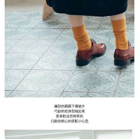
繭型的圓圓下擺裙片
巧妙的把身型縮起來
更喜歡這些簡單的
凸顯你精心的搭配小心思