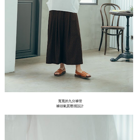
寬寬的九分褲管
褲頭氣質壓摺設計