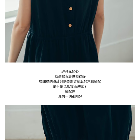
許許兒的心
就是把背影也照顧好
後開襟的設計與快要斷貨絕版的木釦搭配
是不是也氣質滿滿呢？
搭配妳
真的一切都剛好