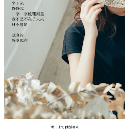
9月，上旬 {生活書寫}