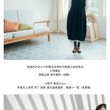
也讓許許兒小小的曝光未來秋天陸續上架的新品
大領襯衫
搭配起來 很可愛阿（扭動）
………….小幫手 實穿show………….
本週凡人穿搭 美丁 規格: 最近越來越美，臉縮小一號（羨慕貌）