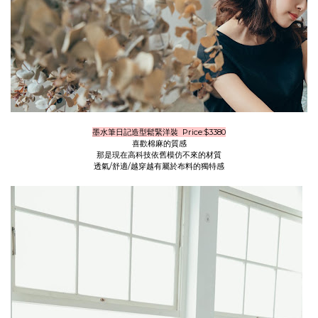
墨水筆日記造型鬆緊洋裝 Price:$3380
喜歡棉麻的質感
那是現在高科技依舊模仿不來的材質
透氣/舒適/越穿越有屬於布料的獨特感