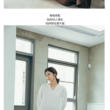
兩相搭配
如此怡人適合
恬靜卻也看不膩