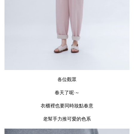
各位觀眾
春天了呢·～
衣櫃裡也要同時妝點春意
老幫手力推可愛的色系