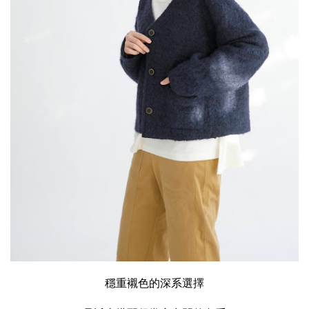
穩重襯色的深系選擇