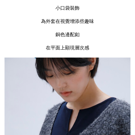
小口袋裝飾
為外套在視覺增添些趣味
銅色邊配釦
在平面上顯現層次感