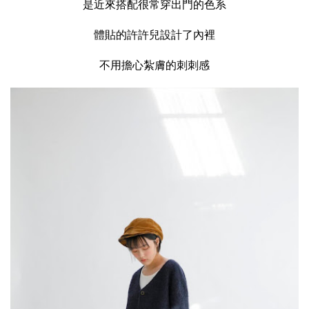
是近來搭配很常穿出門的色系
體貼的許許兒設計了內裡
不用擔心紮膚的刺刺感