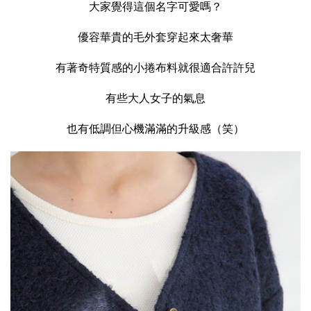
大家覺得這個名字可愛嗎？
優容華貴的毛外套穿起來太奢華
有著奇特質感的小捲布料就很適合許許兒
有些大人女子的氣息
也有低調但心機滿滿的升級感（笑）