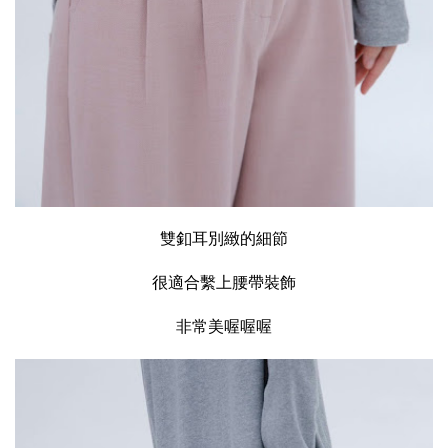
雙釦耳別緻的細節
很適合繫上腰帶裝飾
非常美喔喔喔