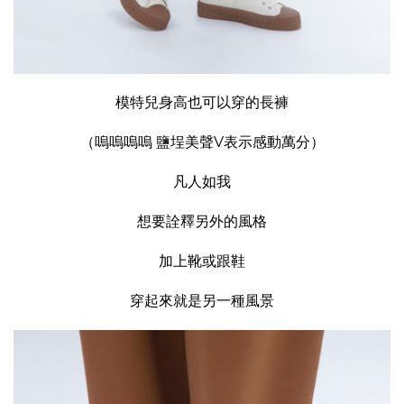
模特兒身高也可以穿的長褲
（嗚嗚嗚嗚 鹽埕美聲V表示感動萬分）
凡人如我
想要詮釋另外的風格
加上靴或跟鞋
穿起來就是另一種風景