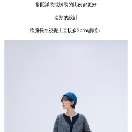
搭配洋裝或褲裝的比例都更好
這類的設計
讓腿長在視覺上直接多5cm(讚啦）