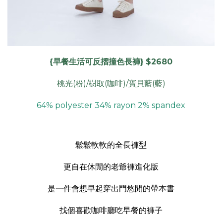
{早餐生活可反摺撞色長褲} $2680
桃光(粉)/樹取(咖啡)/寶貝藍(藍)
64% polyester 34% rayon 2% spandex
鬆鬆軟軟的全長褲型
更自在休閒的老爺褲進化版
是一件會想早起穿出門悠閒的帶本書
找個喜歡咖啡廳吃早餐的褲子