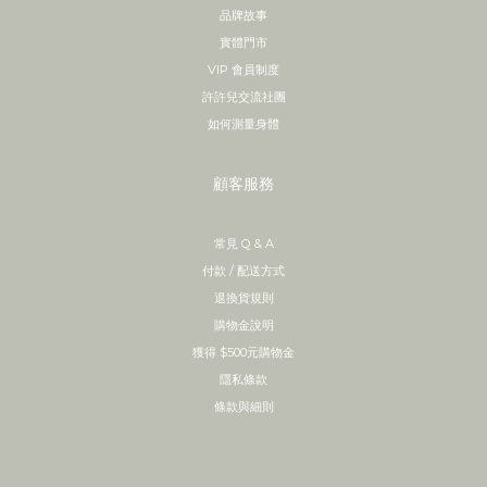
品牌故事
實體門市
VIP 會員制度
許許兒交流社團
如何測量身體
顧客服務
常見 Q & A
付款 / 配送方式
退換貨規則
購物金說明
獲得 $500元購物金
隱私條款
條款與細則