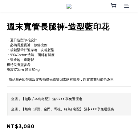
週末寬管長腿褲-造型藍印花
・夏日造型印花設計
・必備長腿寬褲，修飾比例
・後鬆緊帶舒適穿著，友善版型
・99%Cotton透氣，面料有挺度
・製造地：臺灣製
模特兒身型參考
身高170cm 體重50kg
‧ 商品顏色因螢幕設定與拍攝光線等因素略有落差，以實際商品顏色為主
全店，【超取 / 本島宅配】 滿$3000享免運優惠
全店，【離島 (澎湖、金門、馬祖、綠島) 宅配】 滿$5000享免運優惠
NT$3,080