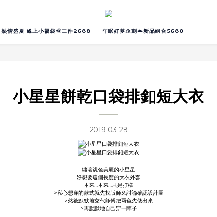
熱情盛夏 線上小褔袋🌞三件2688
午眠好夢企劃☁️新品組合5680
小星星餅乾口袋排釦短大衣
2019-03-28
繡著跳色美麗的小星星
好想要這個長度的大衣外套
本來…本來…只是打樣
>私心想穿的款式就先找版師來討論確認設計圖
>然後默默地交代師傅把兩色先做出來
>再默默地自己穿一陣子