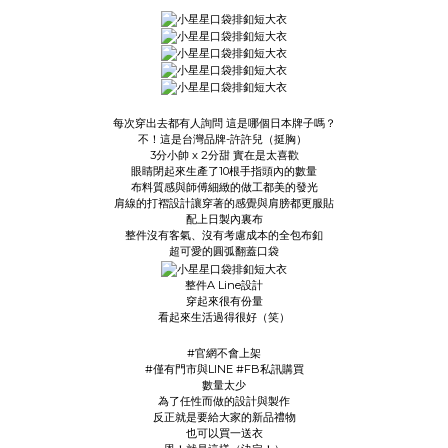
每次穿出去都有人詢問 這是哪個日本牌子嗎？
不！這是台灣品牌-許許兒（挺胸）
3分小帥 x 2分甜 實在是太喜歡
眼睛閉起來生產了10根手指頭內的數量
布料質感與師傅細緻的做工都美的發光
肩線的打褶設計讓穿著的感覺與肩膀都更服貼
配上日製內裏布
整件沒有客氣、沒有考慮成本的全包布釦
超可愛的圓弧翻蓋口袋
整件A Line設計
穿起來很有份量
看起來生活過得很好（笑）
#官網不會上架
#僅有門市與LINE #FB私訊購買
數量太少
為了任性而做的設計與製作
反正就是要給大家的新品禮物
也可以買一送衣