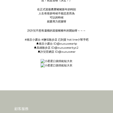
恩！就是這樣（決定！）
在正式迎接農曆豬豬新年的時刻
人生有很多時候不能恣意而為
可以的時候
就要用力把握呀
許許兒不想有遺憾的迎接豬豬年的開始呀～～～
#南京小露台 #鹽埕散步店 已到貨 hot line小幫手吧
🔔南京小露台 ID:@xuxuweartp
🔔高雄散步店 ID:@xuxuwearkyc2
🔔許兒官網店 ID:@xuxuwear
顧客服務