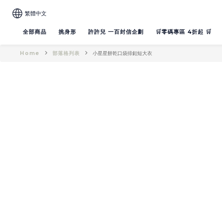
繁體中文
全部商品
挑身形
許許兒 一百封信企劃
🛒零碼專區 4折起 🛒
Home
部落格列表
小星星餅乾口袋排釦短大衣