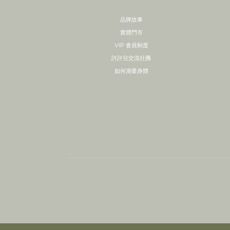
品牌故事
實體門市
VIP 會員制度
許許兒交流社團
如何測量身體