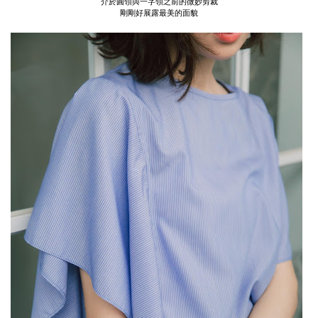
介於圓領與一字領之前的微妙剪裁
剛剛好展露最美的面貌