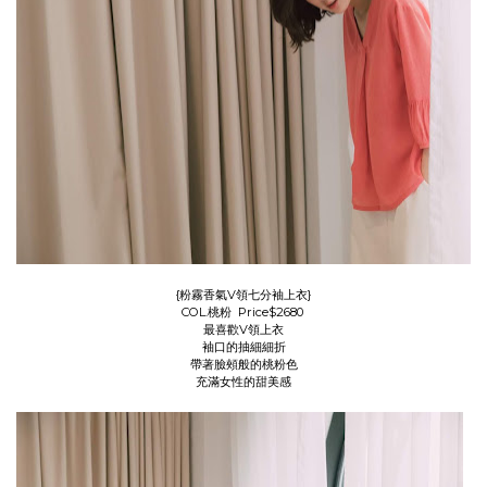
{粉霧香氣V領七分袖上衣}
COL.桃粉 Price$2680
最喜歡V領上衣
袖口的抽細細折
帶著臉頰般的桃粉色
充滿女性的甜美感