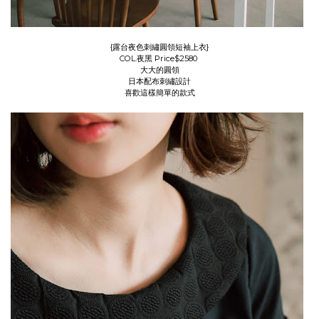
{露台夜色刺繡圓領短袖上衣}
COL.夜黑 Price$2580
大大的圓領
日本配布刺繡設計
喜歡這樣簡單的款式