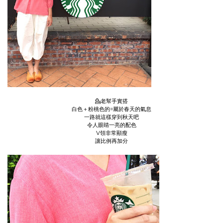
💁老幫手實搭
白色＋粉桃色的=屬於春天的氣息
一路就這樣穿到秋天吧
令人眼睛一亮的配色
V領非常顯瘦
讓比例再加分