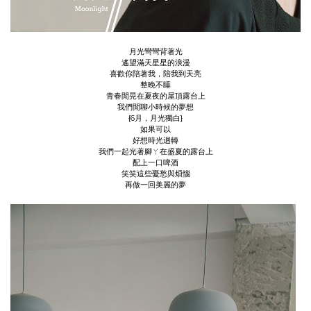
月光彎彎背著光
遙望滿天星星的浪漫
喜歡你陪著我，陪我到天亮
整晚不睡
青春閒晃在夏夜的屋頂露台上
我們閒聊小時候的夢想
{6月，月光獨白}
如果可以
好想時光迴轉
我們一起光著腳ㄚ在盛夏的露台上
配上一口啤酒
笑笑這些憂愁與煩惱
再做一回美麗的夢