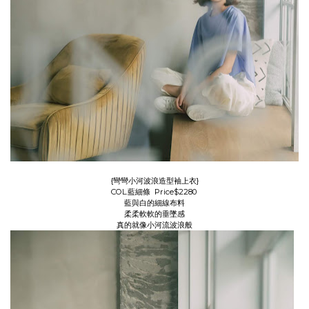
{彎彎小河波浪造型袖上衣}
COL.藍細條 Price$2280
藍與白的細線布料
柔柔軟軟的垂墜感
真的就像小河流波浪般