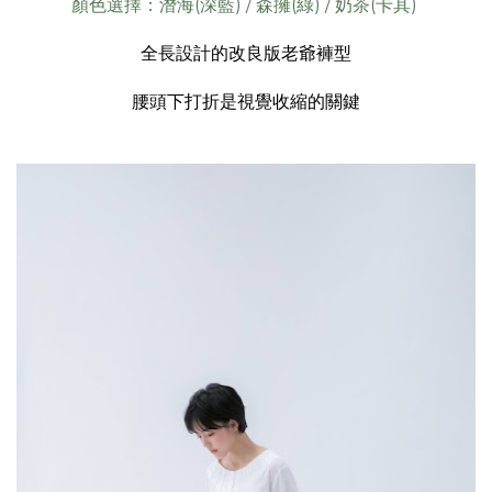
顏色選擇：潛海(深藍) / 森擁(綠) / 奶茶(卡其)
全長設計的改良版老爺褲型
腰頭下打折是視覺收縮的關鍵