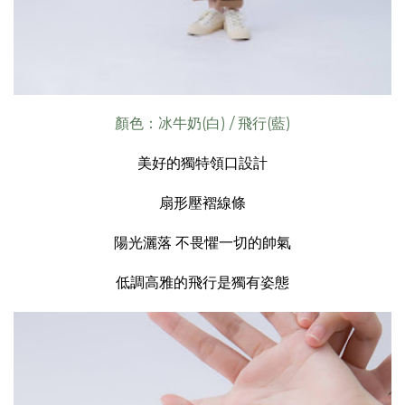
顏色：冰牛奶(白) / 飛行(藍)
美好的獨特領口設計
扇形壓褶線條
陽光灑落 不畏懼一切的帥氣
低調高雅的飛行是獨有姿態