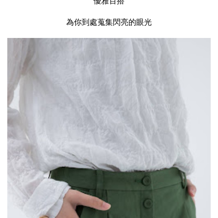
優雅百搭
為你到處蒐集閃亮的眼光