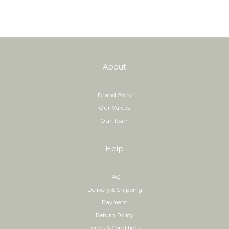
About
Brand Story
Our Values
Our Team
Help
FAQ
Delivery & Shipping
Payment
Return Policy
Terms & Conditions