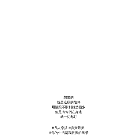
想要的
就是這樣的陪伴
煩惱跟不順利雖然很多
但是有你們在身邊
就一切都好
#凡人穿搭 #真實最美
#你的生活是我眼裡的風景