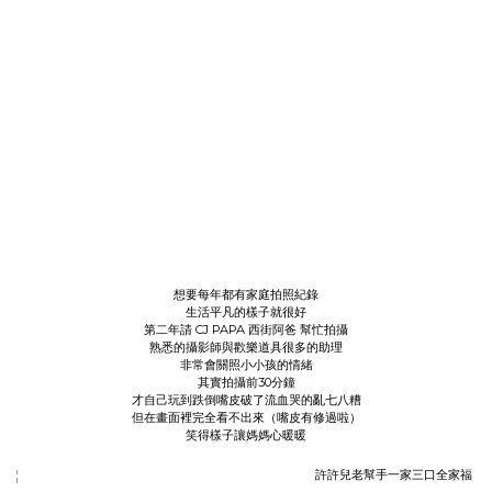
想要每年都有家庭拍照紀錄
生活平凡的樣子就很好
第二年請
CJ PAPA 西街阿爸
幫忙拍攝
熟悉的攝影師與歡樂道具很多的助理
非常會關照小小孩的情緒
其實拍攝前30分鐘
才自己玩到跌倒嘴皮破了流血哭的亂七八糟
但在畫面裡完全看不出來（嘴皮有修過啦）
笑得樣子讓媽媽心暖暖