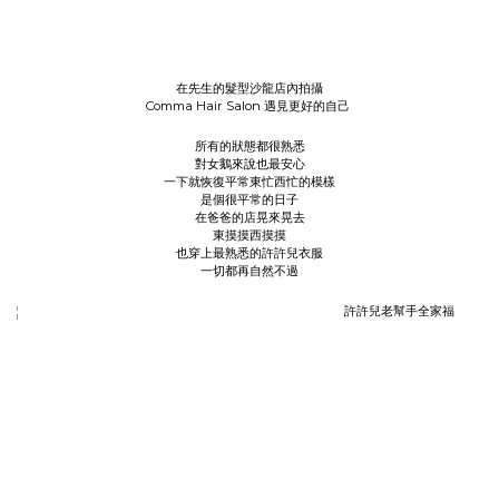
在先生的髮型沙龍店內拍攝
Comma Hair Salon 遇見更好的自己
所有的狀態都很熟悉
對女鵝來說也最安心
一下就恢復平常東忙西忙的模樣
是個很平常的日子
在爸爸的店晃來晃去
東摸摸西摸摸
也穿上最熟悉的許許兒衣服
一切都再自然不過