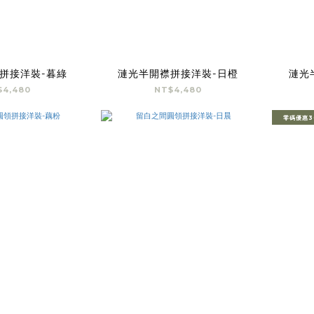
拼接洋裝-暮綠
漣光半開襟拼接洋裝-日橙
漣光
$4,480
NT$4,480
零碼優惠3