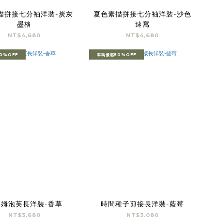
描拼接七分袖洋裝-炭灰
夏色素描拼接七分袖洋裝-沙色
墨格
速寫
NT$4,680
NT$4,680
0%OFF
零碼優惠50%OFF
林姆泡芙長洋裝-香草
時間種子剪接長洋裝-藍莓
NT$3,680
NT$3,080