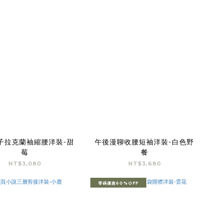
子拉克蘭袖縮腰洋裝-甜
午後漫聊收腰短袖洋裝-白色野
莓
餐
NT$3,080
NT$3,680
零碼優惠60%OFF