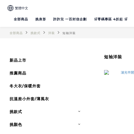
繁體中文
全部商品
挑身形
許許兒 一百封信企劃
🛒零碼專區 4折起 🛒
全部商品
挑款式
洋裝
短袖洋裝
短袖洋裝
新品上市
推薦商品
冬大衣/保暖外套
抗溫差小外套/薄風衣
挑款式
挑顏色