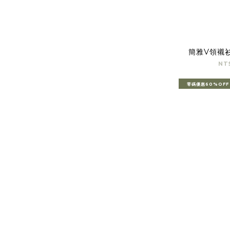
簡雅V領襯
NT
零碼優惠60%OFF