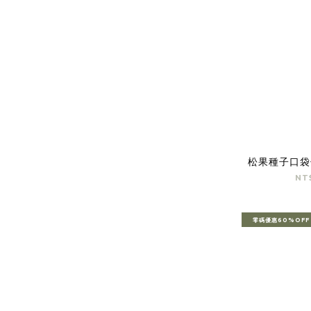
松果種子口袋
NT
零碼優惠60%OFF