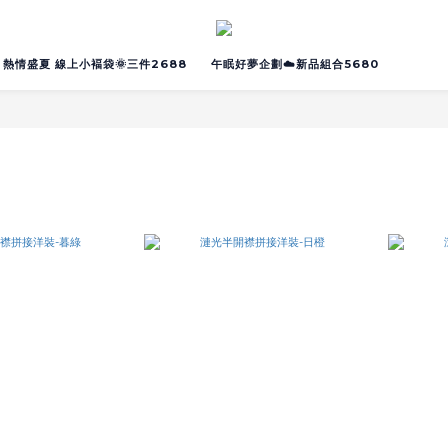
熱情盛夏 線上小褔袋🌞三件2688
午眠好夢企劃☁️新品組合5680