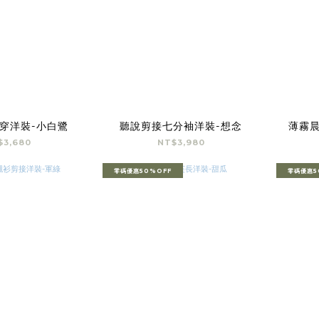
穿洋裝-小白鷺
聽說剪接七分袖洋裝-想念
薄霧晨
$3,680
NT$3,980
零碼優惠50%OFF
零碼優惠5