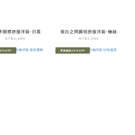
半開襟拼接洋裝-日晨
留白之間圓領拼接洋裝-橄綠
NT$4,480
NT$3,280
0%OFF
零碼優惠30%OFF