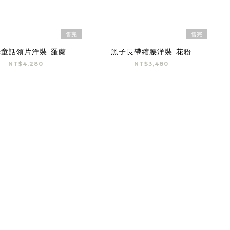
售完
售完
光童話領片洋裝-羅蘭
黑子長帶縮腰洋裝-花粉
NT$4,280
NT$3,480