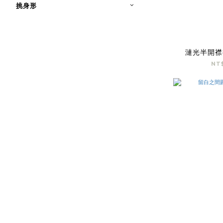
挑身形
漣光半開襟
NT