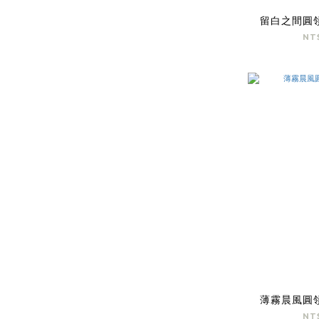
留白之間圓
NT
薄霧晨風圓
NT