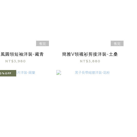
售完
售完
風圓領短袖洋裝-藏青
簡雅V領襯衫剪接洋裝-土桑
NT$3,980
NT$3,880
0%OFF