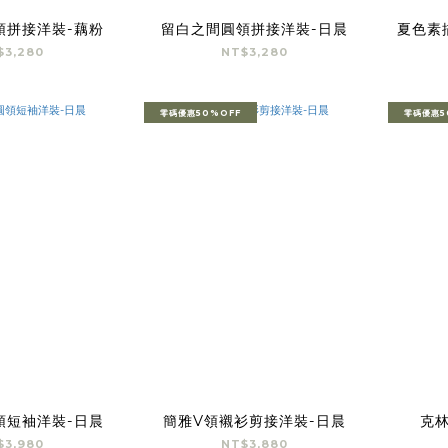
領拼接洋裝-藕粉
留白之間圓領拼接洋裝-日晨
夏色素
$3,280
NT$3,280
零碼優惠50%OFF
零碼優惠5
領短袖洋裝-日晨
簡雅V領襯衫剪接洋裝-日晨
克
$3,980
NT$3,880