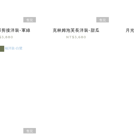
售完
售完
衫剪接洋裝-軍綠
克林姆泡芙長洋裝-甜瓜
月
$3,880
NT$3,680
售完