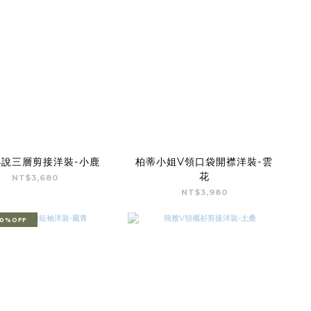
說三層剪接洋裝-小鹿
柏蒂小姐V領口袋開襟洋裝-雲
花
NT$3,680
NT$3,980
0%OFF