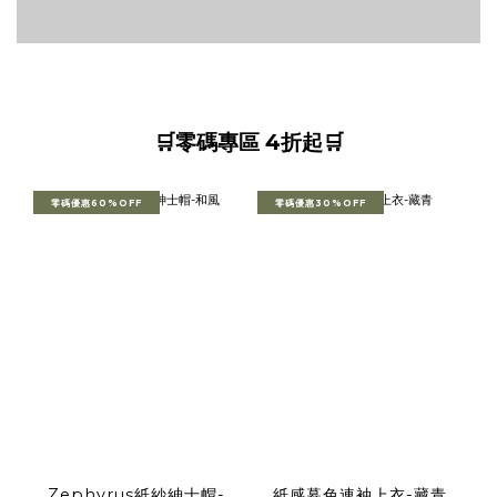
🛒零碼專區 4折起🛒
零碼優惠60%OFF
零碼優惠30%OFF
Zephyrus紙紗紳士帽-
紙感暮色連袖上衣-藏青