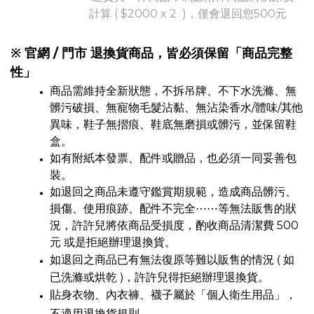
計算 ( $2000 x 2 )，僅會退回您500元
※ 官網 / 門市 退換貨商品，皆必須保留「商品完整
性」
商品需維持全新狀態，不拆吊牌、不下水洗滌、無
髒污破損、無寵物毛髮沾黏、無沾染香水/體味/其他
異味，鞋子無摺痕、鞋底無磨損或髒污，並保留鞋
盒。
如有附紙本發票、配件或贈品，也必須一同妥善包
裝。
如退回之商品未遵守鑑賞期規範，造成商品髒污、
損傷、使用痕跡、配件不完全⋯⋯等無法販售的狀
況，許許兒將依商品受損度，酌收商品清潔費 500
元 或是拒絕辦理退換貨。
如退回之商品已有無法復原等難以販售的情況 ( 如
已洗滌或烘乾 )，許許兒得拒絕辦理退換貨。
貼身衣物、內衣褲、襪子屬於「個人衛生用品」，
不適用退換貨規則。