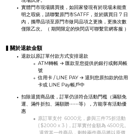
現場試穿。
實體門市現場購買後，如回家發現有於現場未能查
明之瑕疵，請聯繫原門市SATFF，並於購買日 7 日
內，攜帶品項至原門市做同品項之更換，更換次數
僅限乙次。（ 期間限定的快閃店可聯繫官網客服 ）
▍關於退款金額
退款以原訂單付款方式安排退款
ATM轉帳 → 匯款至您提供的銀行或郵局帳
號
信用卡 / LINE PAY → 退到您原扣款的信用
卡或 LINE Pay帳戶中
扣除退貨商品後，訂單仍須符合活動門檻（滿額免
運、滿件折扣、滿額贈⋯⋯等），方能享有活動優
惠
原訂單支付 6000元，參與三件75折活動
( $2000 x 3 )，訂單實付金額為 4500元。
退貨其一件商品，剩餘兩件商品將以原價