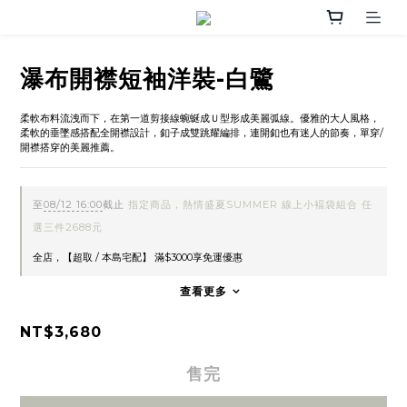
瀑布開襟短袖洋裝-白鷺
柔軟布料流洩而下，在第一道剪接線蜿蜒成Ｕ型形成美麗弧線。優雅的大人風格，
柔軟的垂墜感搭配全開襟設計，釦子成雙跳耀編排，連開釦也有迷人的節奏，單穿/
開襟搭穿的美麗推薦。
至
08/12 16:00
截止
指定商品，熱情盛夏SUMMER 線上小褔袋組合 任
選三件2688元
全店，【超取 / 本島宅配】 滿$3000享免運優惠
查看更多
NT$3,680
售完