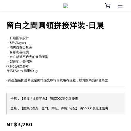
留白之間圓領拼接洋裝-日晨
・舒適圓領設計
・85%Rayon 
・清爽自在日晨色
・身形友善推薦
・自在舒適不透光的修飾版型
・製造地：臺灣製
模特兒身型參考
身高170cm 體重50kg
‧ 商品顏色因螢幕設定與拍攝光線等因素略有落差，以實際商品顏色為主
全店，【超取 / 本島宅配】 滿$3000享免運優惠
全店，【離島 (澎湖、金門、馬祖、綠島) 宅配】 滿$5000享免運優惠
NT$3,280