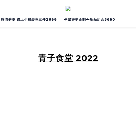
熱情盛夏 線上小褔袋🌞三件2688
午眠好夢企劃☁️新品組合5680
青子食堂 2022