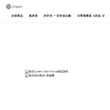
English
全部商品
挑身形
許許兒 一百封信企劃
🛒零碼專區 4折起 🛒