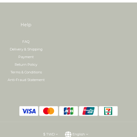
Help
FAQ
Delivery & Shipping
Payment
Return Policy
Terms & Conditions
Anti-Fraud Statement
$
TWD
English