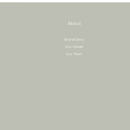
About
Brand Story
Our Values
Our Team