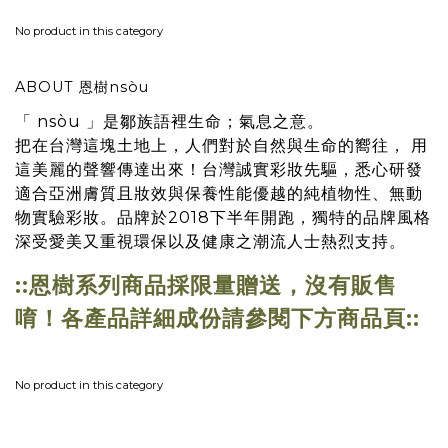
No product in this category
ABOUT 恩樹nsòu
「 nsòu 」是鄒族語裡生命；氣息之意。
把在台灣這塊土地上，人們對於自然與生命的嚮往， 用
這美麗的聲響傳達出來！台灣誠實彩妝先驅，悉心研發
適合亞洲膚質且妝效與保養性能優越的純植物性、無動
物實驗彩妝。品牌於2018下半年開跑，獨特的品牌風格
深受愛美又重視環保以及健康之潮流人士熱烈支持。
::恩樹系列商品採限量贈送，沒有販售
唷！
各產品詳細成份請參閱下方商品頁::
No product in this category