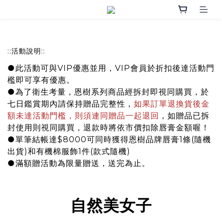
::活動說明::
●此活動可與VIP優惠並用，VIP會員於折扣後達活動門
檻即可享有優惠。
●為了衛生考量，恩樹系列商品經拆封即視同購買，於
七日鑑賞期內請保持贈品完整性，
如果訂單退換貨後金
額未達活動門檻，則須連同贈品一起退回
，如贈品已拆
封使用則視同購買，退款時將依市價扣除唇膏金額喔！
●單筆結帳達$8000可同時獲得恩樹品牌唇膏1條(隨機
出貨)和有機棉服飾1件(款式隨機)
●滿額贈活動為限量贈送，送完為止。
自然美女子