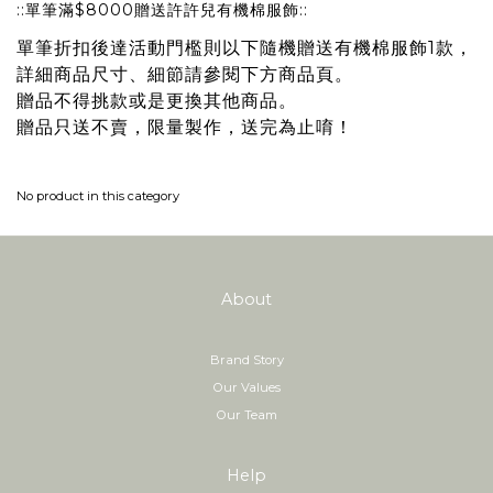
::單筆滿$8000贈送許許兒有機棉服飾::
單筆折扣後達活動門檻則以下
隨機贈送
有機棉服飾1款，
詳細商品尺寸、細節請參閱下方商品頁。
贈品不得挑款或是更換其他商品。
贈品只送不賣，限量製作，送完為止唷！
No product in this category
About
Brand Story
Our Values
Our Team
Help