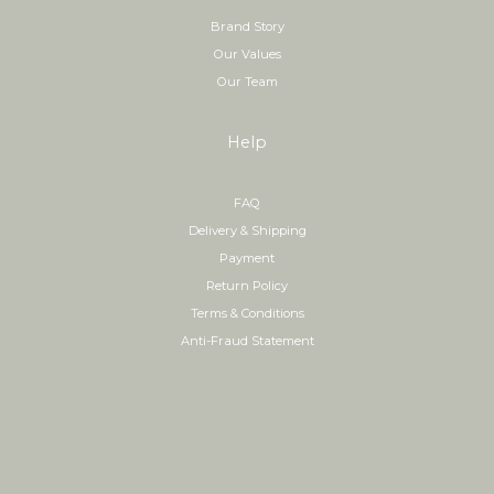
Brand Story
Our Values
Our Team
Help
FAQ
Delivery & Shipping
Payment
Return Policy
Terms & Conditions
Anti-Fraud Statement