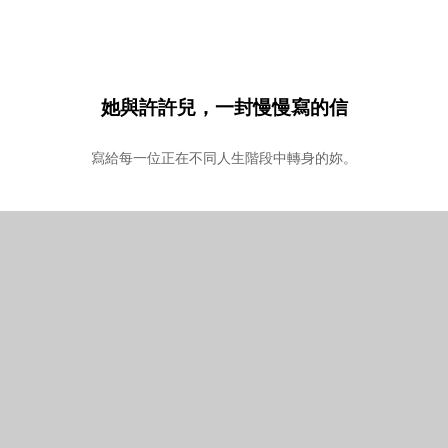
她與許許兒，一封慢慢寫的信
寫給每一位正在不同人生階段中轉身的妳。