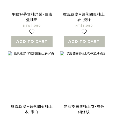
午眠好夢無袖洋裝-白底
微風線譜V領落間短袖上
藍細點
衣-淺綠
NT$4,080
NT$3,080
ADD TO CART
ADD TO CART
微風線譜V領落間短袖上
光影雙層無袖上衣-灰色
衣-米白
細條紋