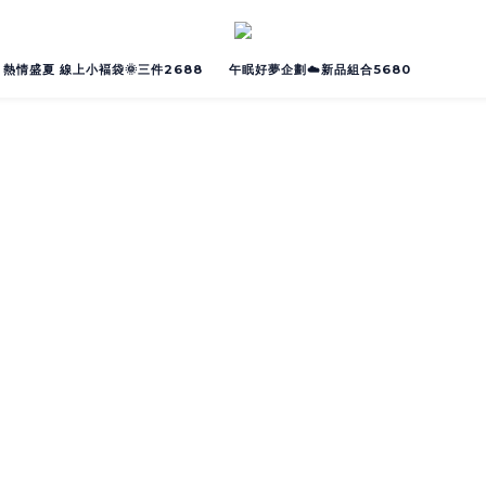
熱情盛夏 線上小褔袋🌞三件2688
午眠好夢企劃☁️新品組合5680