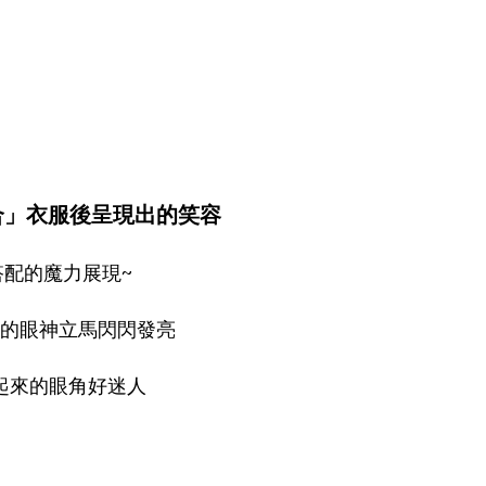
合」衣服後呈現出的笑容
搭配的魔力展現~
的眼神立馬閃閃發亮
起來的眼角好迷人