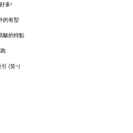
好多!
外的有型
易皺的特點
子跑
 (笑~)