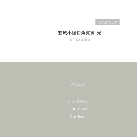
SOLD OUT
雙城小徑切角寬褲-光
NT$3,080
About
Brand Story
Our Values
Our Team