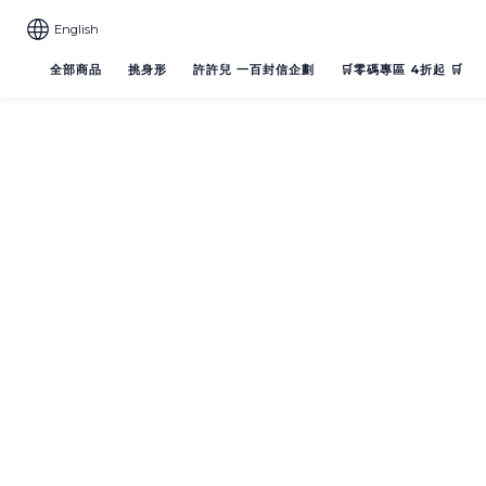
English
全部商品
挑身形
許許兒 一百封信企劃
🛒零碼專區 4折起 🛒