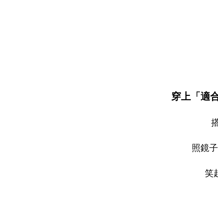
穿上「適
照鏡子
笑