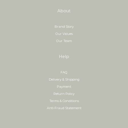
About
Brand Story
Our Values
Our Team
Help
FAQ
Delivery & Shipping
Payment
Return Policy
Terms & Conditions
Anti-Fraud Statement