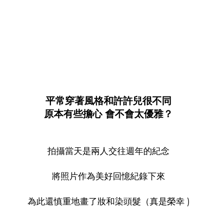
平常穿著風格和許許兒很不同
原本有些擔心 會不會太優雅？
拍攝當天是兩人交往週年的紀念
將照片作為美好回憶紀錄下來
為此還慎重地畫了妝和染頭髮（真是榮幸 )