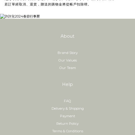
若訂單經取消、退貨，贈送的購物金將從帳戶扣除唷。
About
Brand Story
Our Values
Our Team
Help
FAQ
Delivery & Shipping
Payment
Return Policy
Terms & Conditions