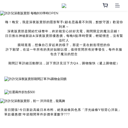
嗨！晚安，我是深夜販賣部的隱形幫手(顧名思義看不到我，默默守護）歡迎你
到來～
深夜販賣部是開給忙碌整年，終於能安心好好充電，期間限定的魔法店鋪！
日日推出神秘新款&深夜販賣部優惠價，每晚8點準時營業，輕鬆愜意，沒有緊
迫盯人
眼睛逛逛，想像自己穿起來的樣子，那是一直在創造理想的你
許下願望，在這一年所有的美好如願以償，值得世間所有好事發生，每件衣服
包含了魔法的想念
期間訂單詳細活動辦法，請下滑詳見活下方QA，購物愉快（遞上購物籃）
首日開張!今日新款高級日本布料，絕美線條與色系「浮光線條V領背心洋裝」
單款優惠價!年節期間單件折價幸運數字777