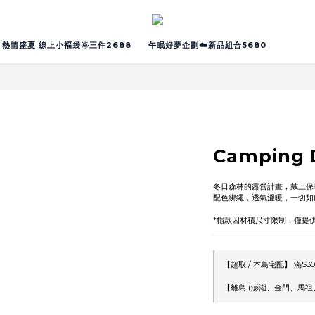
熱情盛夏 線上小褔袋🌞三件2688
午眠好夢企劃☁️新品組合5680
Camping
冬日森林的露營計畫，戴上保
配色綁繩，透氣溫暖，一切如
*帽款因材積尺寸限制，僅提
【超取 / 本島宅配】 滿$30
【離島 (澎湖、金門、馬祖、綠