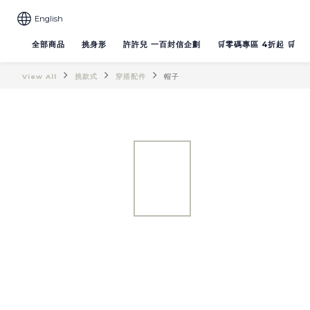
English
全部商品
挑身形
許許兒 一百封信企劃
🛒零碼專區 4折起 🛒
View All
挑款式
穿搭配件
帽子