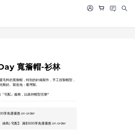
BUY NOW
 Day 寬簷帽-衫林
暖毛料的寬簷帽，特別的針織製作，手工捏製帽型，
此剛好。製造地：臺灣製。
供『宅配』服務，以維持帽型完整*
00享免運優惠 on order
島) 宅配】 滿$5000享免運優惠 on order