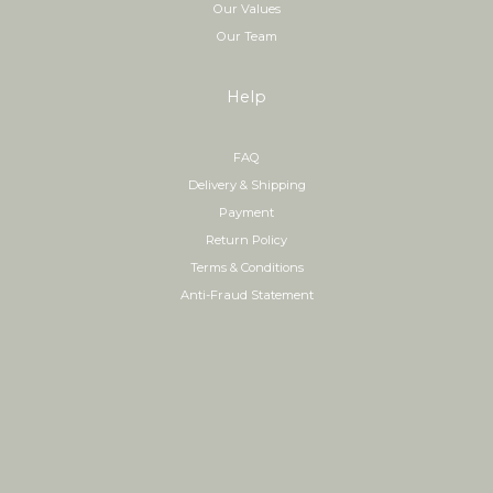
Our Values
Our Team
Help
FAQ
Delivery & Shipping
Payment
Return Policy
Terms & Conditions
Anti-Fraud Statement