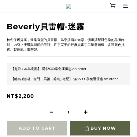
Beverly貝雷帽-迷霧
秋冬保暖提案，溫柔有型的貝雷帽，為穿搭增加光彩，側邊搭配對色染的品牌飾
釦，內有止汗帶與調節的設計，近乎完美的經典貝雷手工塑型頭楦，多種顏色挑
選。製造地：臺灣製。
【超取 / 本島宅配】 滿$3000享免運優惠 on order
【離島 (澎湖、金門、馬祖、綠島) 宅配】 滿$5000享免運優惠 on order
NT$2,280
ADD TO CART
BUY NOW