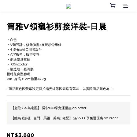
簡雅V領襯衫剪接洋裝-日晨
・白色
・V領設計，修飾臉型x展現鎖骨線條
・七分袖x袖口開衩設計
・A字版型，版型友善
・側邊隱形拉鍊
・100%Cotton
・製造地：臺灣製
模特兒身型參考
VIKI 身高161cm體重47kg
‧ 商品顏色因螢幕設定與拍攝光線等因素略有落差，以實際商品顏色為主
【超取 / 本島宅配】 滿$3000享免運優惠 on order
【離島 (澎湖、金門、馬祖、綠島) 宅配】 滿$5000享免運優惠 on order
NT$3,880