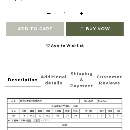
ADD TO CART
BUY NOW
Add to Wishlist
Shipping
Additional
Customer
Description
&
details
Reviews
Payment