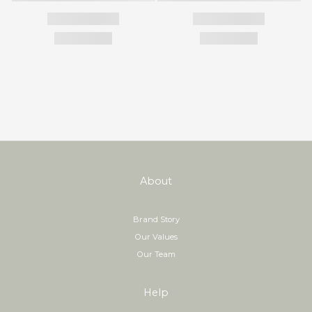
About
Brand Story
Our Values
Our Team
Help