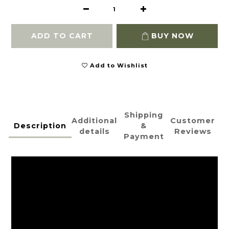
ADD TO CART
BUY NOW
Add to Wishlist
Shipping
Additional
Customer
Description
&
details
Reviews
Payment