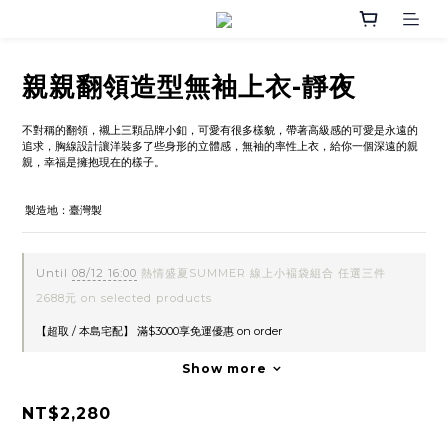
親親翻領造型無袖上衣-靜夜
不對稱的翻領，襯上三顆品牌小釦，可愛有很多樣貌，帶著高級感的可愛是永遠的
追求，胸線設計讓洋裝多了些身形的立體感，無袖的率性上衣，給你一個深遠的親
親，幸福是擁抱現在的樣子。
 製造地：臺灣製
Until
08/12 16:00
熱情盛夏SUMMER 線上小褔袋組合 任選三件
2688元 on selected products
【超取 / 本島宅配】 滿$3000享免運優惠 on order
Show more
NT$2,280