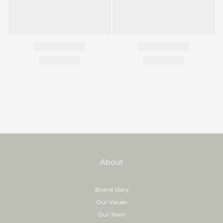
About
Brand Story
Our Values
Our Team