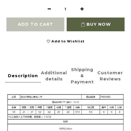
ADD TO CART
BUY NOW
Add to Wishlist
Shipping
Additional
Customer
Description
&
details
Reviews
Payment