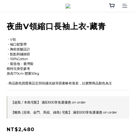
夜曲V領縮口長袖上衣-藏青
・V領
・袖口鬆緊帶
・胸前抓皺設計
・點點刺繡細節
・100%Cotton
・製造地：臺灣製
模特兒身型參考
身高170cm 體重50kg
‧ 商品顏色因螢幕設定與拍攝光線等因素略有落差，以實際商品顏色為主
【超取 / 本島宅配】 滿$3000享免運優惠 on order
【離島 (澎湖、金門、馬祖、綠島) 宅配】 滿$5000享免運優惠 on order
NT$2,480