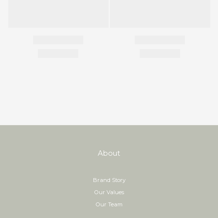
About
Brand Story
Our Values
Our Team