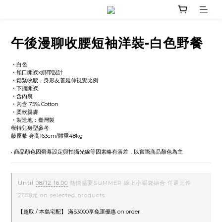
午後漫聊收腰短袖洋裝-白色野餐
・白色
・領口開衩x綁帶設計
・鬆緊收腰，身形友善延伸視覺比例
・下擺開衩
・含內裏
・內含 75% Cotton
・柔軟親膚
・製造地：臺灣製
模特兒身型參考
藤原希 身高163cm/體重48kg
‧ 商品顏色因螢幕設定與拍攝光線等因素略有落差，以實際商品顏色為主
Until
08/12 16:00
熱情盛夏SUMMER 線上小褔袋組合 任選三件
2688元 on selected products
【超取 / 本島宅配】 滿$3000享免運優惠 on order