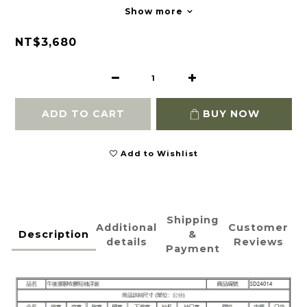
Show more
NT$3,680
ADD TO CART
BUY NOW
Add to Wishlist
Shipping
Additional
Customer
Description
&
details
Reviews
Payment