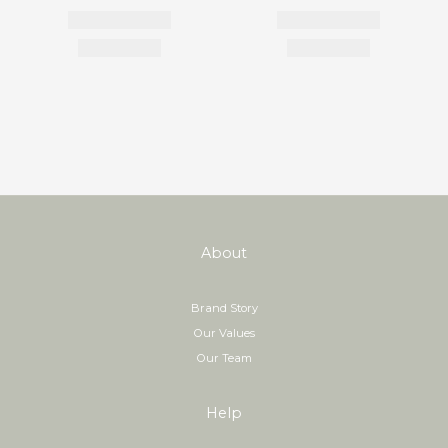
About
Brand Story
Our Values
Our Team
Help