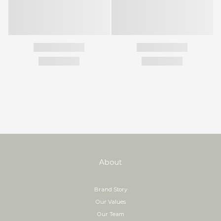
About
Brand Story
Our Values
Our Team