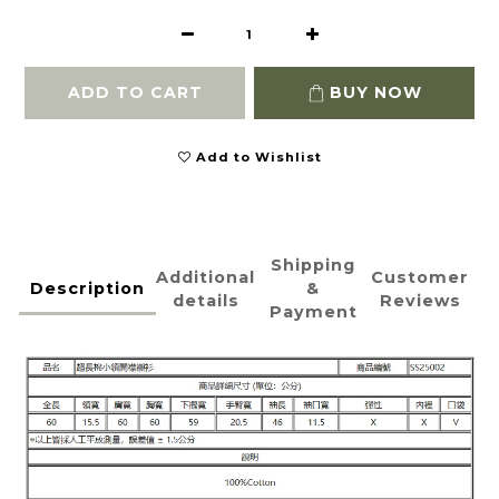
ADD TO CART
BUY NOW
Add to Wishlist
Shipping
Additional
Customer
Description
&
details
Reviews
Payment