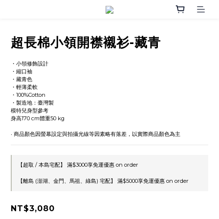
超長棉小領開襟襯衫-藏青
・小領修飾設計
・縮口袖 
・藏青色
・輕薄柔軟
・100%Cotton
・製造地：臺灣製
模特兒身型參考
身高170 cm體重50 kg
‧ 商品顏色因螢幕設定與拍攝光線等因素略有落差，以實際商品顏色為主
【超取 / 本島宅配】 滿$3000享免運優惠 on order
【離島 (澎湖、金門、馬祖、綠島) 宅配】 滿$5000享免運優惠 on order
NT$3,080