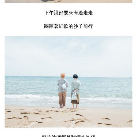
下午說好要來海邊走走
踩踏著細軟的沙子前行