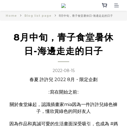
Home
Blog list page
8月中旬，青子食堂暑休日-海邊走走的日子
8月中旬，青子食堂暑休
日-海邊走走的日子
2022-08-15
春夏 許許兒 2022 8月・限定企劃
::寫在開始之前::
關於食堂緣起，認識插畫家mia因為一件許許兒綠色褲
子，懂欣賞綠色的同好友人
因為作品和真誠可愛的生活畫面深受吸引，也成為 #媽