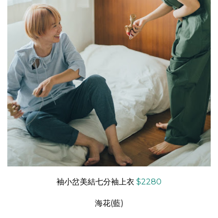
袖小岔美結七分袖上衣
$2280
海花(藍)