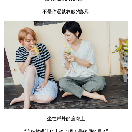
不是你遷就衣服的版型
坐在戶外的簷廊上
“這杯檸檬汁也太酸了吧！是你調的嗎？”