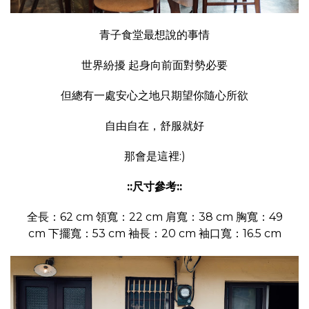
青子食堂最想說的事情
世界紛擾 起身向前面對勢必要
但總有一處安心之地只期望你隨心所欲
自由自在，舒服就好
那會是這裡:)
::尺寸參考::
全長：62 cm 領寬：22 cm 肩寬：38 cm 胸寬：49
cm 下擺寬：53 cm 袖長：20 cm 袖口寬：16.5 cm