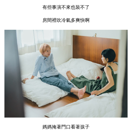
有些事演不來也裝不了
房間裡吹冷氣多爽快啊
媽媽掩著門口看著孩子