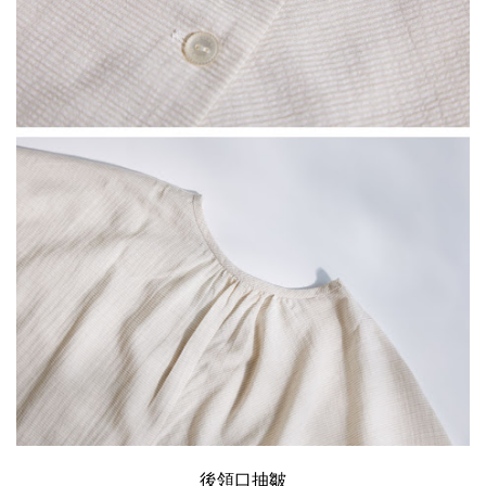
後領口抽皺