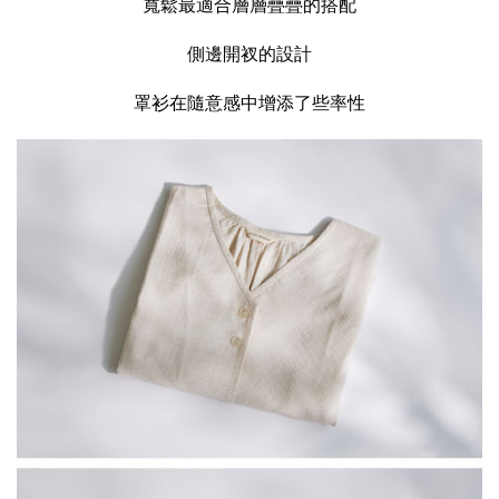
寬鬆最適合層層疊疊的搭配
側邊開衩的設計
罩衫在隨意感中增添了些率性