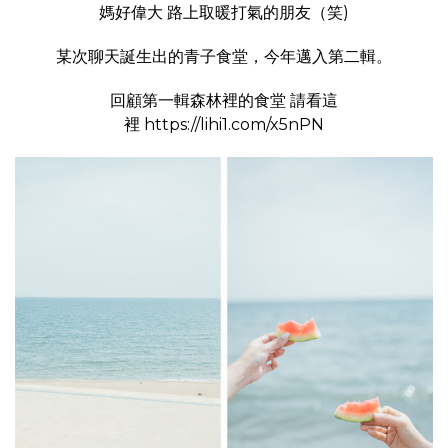
媽好偉大 路上取暖打氣的朋友（笑)
某次聊天誕生出的青子食堂，今年邁入第二輯。
回顧第一輯森林裡的食堂 請看這
裡
https://lihi1.com/x5nPN