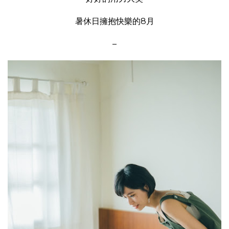
暑休日擁抱快樂的8月
–