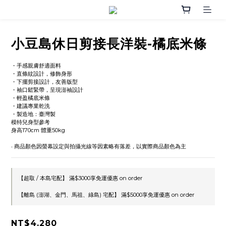
小豆島休日剪接長洋裝-橘底米條
・手感親膚舒適面料
・直條紋設計，修飾身形
・下擺剪接設計，友善版型
・袖口鬆緊帶，呈現澎袖設計
・輕盈橘底米條 
・建議專業乾洗
・製造地：臺灣製
模特兒身型參考
身高170cm 體重50kg
‧ 商品顏色因螢幕設定與拍攝光線等因素略有落差，以實際商品顏色為主
【超取 / 本島宅配】 滿$3000享免運優惠 on order
【離島 (澎湖、金門、馬祖、綠島) 宅配】 滿$5000享免運優惠 on order
NT$4,280