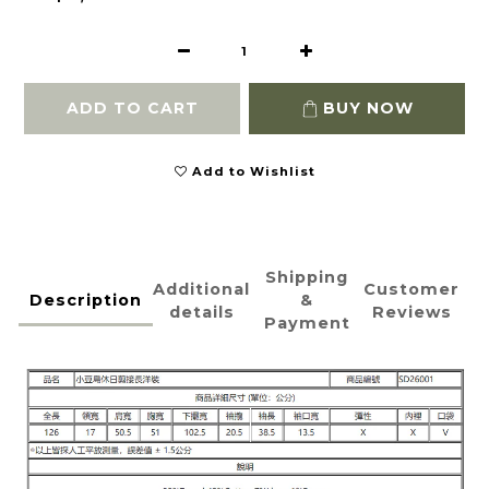
ADD TO CART
BUY NOW
Add to Wishlist
Shipping
Additional
Customer
Description
&
details
Reviews
Payment