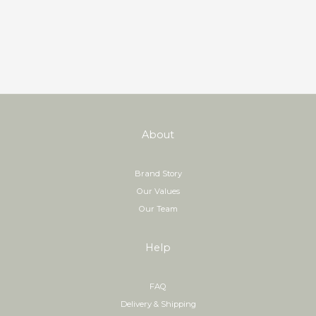
About
Brand Story
Our Values
Our Team
Help
FAQ
Delivery & Shipping