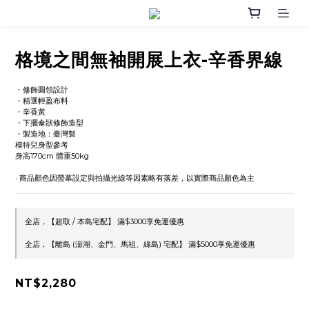
格境之間無袖開展上衣-辛香界線
・修飾圓領設計
・精選輕盈布料
・辛香黃
・下擺傘狀修飾造型
・製造地：臺灣製
模特兒身型參考
身高170cm 體重50kg
‧ 商品顏色因螢幕設定與拍攝光線等因素略有落差，以實際商品顏色為主
全店，【超取 / 本島宅配】 滿$3000享免運優惠
全店，【離島 (澎湖、金門、馬祖、綠島) 宅配】 滿$5000享免運優惠
NT$2,280