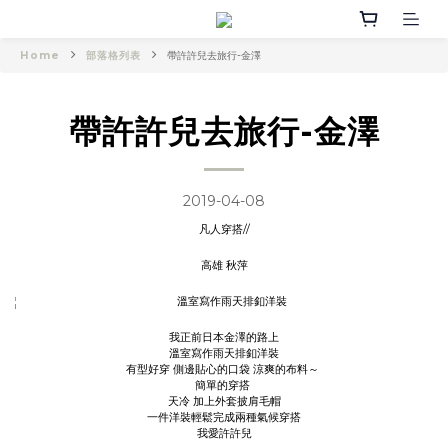
Home
部落格列表
帶許許兒去旅行-金澤
帶許許兒去旅行-金澤
2019-04-08
凡人穿搭//
高雄 秋萍
我正前日本金澤的路上
溫室寫作雨天排釦洋裝
有型好穿 側邊貼心的口袋 涼爽的布料～
簡單的穿搭
天冷 加上外套披肩毛帽
一件洋裝輕鬆完成兩種氣候穿搭
我愛許許兒