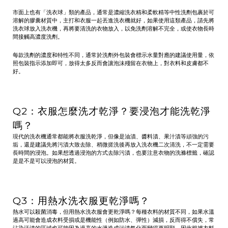
市面上也有「
洗衣球
」類的產品，通常是濃縮洗衣精和柔軟精等中性洗劑包裹於可
溶解的膠囊材質中，主打和衣服一起丟進洗衣機就好，如果使用這類產品，請先將
洗衣球放入洗衣機，再將要清洗的衣物放入，以免洗劑溶解不完全，或使衣物長時
間接觸高濃度洗劑。
每款洗劑的濃度和特性不同，通常於洗劑外包裝會標示水量對應的建議使用量，依
照包裝指示添加即可，放得太多反而會讓泡沫殘留在衣物上，對衣料和皮膚都不
好。
Q2：衣服怎麼洗才乾淨？要浸泡才能洗乾淨
嗎？
現代的洗衣機通常都能將衣服洗乾淨，但像是油漬、醬料漬、果汁漬等頑強的污
垢，還是建議先將污漬大致去除、稍微搓洗後再放入洗衣機二次清洗，不一定需要
長時間的浸泡。如果想透過浸泡的方式去除污漬，也要注意衣物的洗滌標籤，確認
是是不是可以浸泡的材質。
Q3：用熱水洗衣服更乾淨嗎？
熱水可以殺菌消毒，但用熱水洗衣服會更乾淨嗎？每種衣料的材質不同，如果水溫
過高可能會造成衣料受損或是機能性（例如防水、彈性）減損，反而得不償失，常
沾染汗漬的區域也可能因為過高的水溫造成污漬氧化而變得更明顯，因此根據衣料