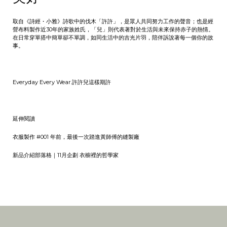
取自《詩經・小雅》詩歌中的伐木「許許」，是眾人共同努力工作的聲音；也是經
營布料製作近30年的家族姓氏，「兒」則代表著對於生活與未來保持赤子的熱情。
在日常穿單搭中簡單卻不單調，如同生活中的吉光片羽，陪伴訴說著每一個你的故
事。
Everyday Every Wear.
許許兒
這樣期許
延伸閱讀
衣服製作 #001 年前，最後一次踏進黃師傅的縫製廠
新品介紹部落格｜11月企劃 衣櫥裡的哲學家