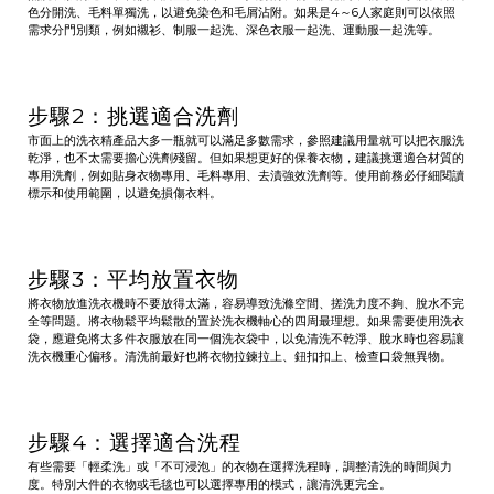
色分開洗、毛料單獨洗，以避免染色和毛屑沾附。如果是4～6人家庭則可以依照
需求分門別類，例如襯衫、制服一起洗、深色衣服一起洗、運動服一起洗等。
步驟2：挑選適合洗劑
市面上的洗衣精產品大多一瓶就可以滿足多數需求，參照建議用量就可以把衣服洗
乾淨，也不太需要擔心洗劑殘留。但如果想更好的保養衣物，建議挑選適合材質的
專用洗劑，例如貼身衣物專用、毛料專用、去漬強效洗劑等。使用前務必仔細閱讀
標示和使用範圍，以避免損傷衣料。
步驟3：平均放置衣物
將衣物放進洗衣機時不要放得太滿，容易導致洗滌空間、搓洗力度不夠、脫水不完
全等問題。將衣物鬆平均鬆散的置於洗衣機軸心的四周最理想。如果需要使用洗衣
袋，應避免將太多件衣服放在同一個洗衣袋中，以免清洗不乾淨、脫水時也容易讓
洗衣機重心偏移。清洗前最好也將衣物拉鍊拉上、鈕扣扣上、檢查口袋無異物。
步驟4：選擇適合洗程
有些需要「輕柔洗」或「不可浸泡」的衣物在選擇洗程時，調整清洗的時間與力
度。特別大件的衣物或毛毯也可以選擇專用的模式，讓清洗更完全。