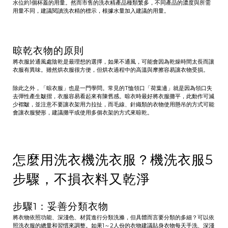
水位約1個杯蓋的用量。然而市售的洗衣精產品種類繁多，不同產品的濃度與所需
用量不同，建議閱讀洗衣精的標示，根據水量加入建議的用量。
晾乾衣物的原則
將衣服於通風處陰乾是最理想的選擇，如果不通風，可能會因為乾燥時間太長而讓
衣服有異味。雖然烘衣服很方便，但烘衣過程中的高溫與摩擦容易讓衣物受損。
除此之外，「晾衣服」也是一門學問。常見的T恤領口「荷葉邊」就是因為領口失
去彈性產生皺摺，衣服容易看起來有陳舊感。晾衣時最好將衣服攤平，此動作可減
少褶皺，並注意不要讓衣架用力拉扯，而毛線、針織類的衣物使用懸吊的方式可能
會讓衣服變形，建議攤平或使用多個衣架的方式來晾乾。
怎麼用洗衣機洗衣服？機洗衣服5
步驟，不損衣料又乾淨
步驟1：妥善分類衣物
將衣物依照功能、深淺色、材質進行分類洗滌，但具體而言要分類的多細？可以依
照洗衣服的總量和習慣來調整。如果1～2人份的衣物建議貼身衣物每天手洗、深淺