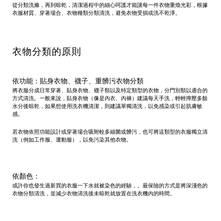
從分類洗滌，再到晾乾，清潔過程中的細心呵護才能讓每一件衣物重煥光彩，根據
衣服材質、穿著場合、衣物種類分類清洗，避免衣物受損或洗不乾淨。
衣物分類的原則
依功能：貼身衣物、襪子、重髒污衣物分類
將衣服分成日常穿著、貼身衣物、襪子類以及特定類型的衣物，分門別類以適合的
方式清洗。一般來說，貼身衣物（像是內衣、內褲）建議每天手洗，輕輕擰壓多餘
水分後晾乾，如果想使用洗衣機清潔，則建議單獨清洗，以免感染或引起肌膚敏
感。
若衣物依照功能設計或穿著場合吸附較多細菌或髒污，也可將這類型的衣服獨立清
洗（例如工作服、運動服），以免污染其他衣物。
依顏色：
或許你也發生過新買的衣服一下水就被染色的經驗，。最保險的方式是將深淺色的
衣物分類清洗，並減少衣物清洗後未晾乾就放置在洗衣機內的時間。