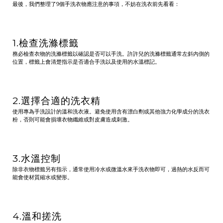
最後，我們整理了9個手洗衣物應注意的事項，不妨在洗衣前先看看：
1.檢查洗滌標籤
務必檢查衣物的洗滌標籤以確認是否可以手洗。許許兒的洗滌標籤通常左斜內側的
位置，標籤上會清楚指示是否適合手洗以及使用的水溫標記。
2.選擇合適的洗衣精
使用專為手洗設計的溫和洗衣液。避免使用含有漂白劑或其他強力化學成分的洗衣
粉，否則可能會損壞衣物纖維或對皮膚造成刺激。
3.水溫控制
除非衣物標籤另有指示，通常使用冷水或微溫水來手洗衣物即可，過熱的水反而可
能會使材質縮水或變形。
4.溫和搓洗