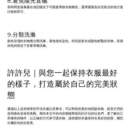
8.避免陽光直曬
長時間直接暴露在強烈陽光下可能會導致衣物褪色，選擇通風良好且陰涼的地方進
行晾乾即可。
9.分類洗滌
顏色深淺的衣物應分開洗滌，避免彼此染色。特別是新衣或顏色鮮豔的衣物，容易
掉色的情況下皆要單獨洗滌。
許許兒｜與您一起保持衣服最好
的樣子，打造屬於自己的完美狀
態
遵循以上這些簡單的手洗衣服注意事項，可以幫助您更好地照顧衣物，延長它們的
使用壽命並保持美觀。期待本文中的內容都能幫助到許許兒的社友們，更了解自己
所擁有的物件，以正確的方式來守護衣物，讓喜愛的衣服保持在美好的狀態，襯托
出屬於你的自然美。