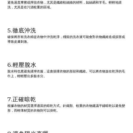
避免過度摩擦或擰扭衣物，尤其是纖維較細緻的材料，如絲綢和羊毛。輕輕地搓
洗，尤其是在污漬較重的區域。
5.徹底沖洗
確保將所有洗衣精從衣物中沖洗乾淨，殘留的洗衣液可能會對衣物纖維造成損害或
導致皮膚刺激。
6.輕壓脫水
脫水時也應避免揉擰衣服，這會損壞衣物的形狀和纖維。可以將衣物放在乾淨的毛
巾上，輕輕壓出多餘水分。
7.正確晾乾
根據衣物的材質選擇適當的晾乾方式。針織類、較重的衣物建議平鋪晾乾以避免變
形，而輕薄材質的衣物則可以掛乾。