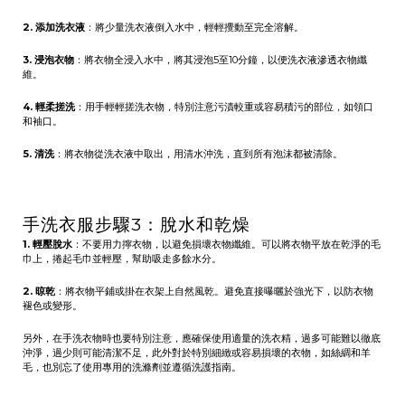
2. 添加洗衣液
：將少量洗衣液倒入水中，輕輕攪動至完全溶解。
3. 浸泡衣物
：將衣物全浸入水中，將其浸泡5至10分鐘，以便洗衣液滲透衣物纖
維。
4. 輕柔搓洗
：用手輕輕搓洗衣物，特別注意污漬較重或容易積污的部位，如領口
和袖口。
5. 清洗
：將衣物從洗衣液中取出，用清水沖洗，直到所有泡沫都被清除。
手洗衣服步驟3：脫水和乾燥
1. 輕壓脫水
：不要用力擰衣物，以避免損壞衣物纖維。可以將衣物平放在乾淨的毛
巾上，捲起毛巾並輕壓，幫助吸走多餘水分。
2. 晾乾
：將衣物平鋪或掛在衣架上自然風乾。避免直接曝曬於強光下，以防衣物
褪色或變形。
另外，在手洗衣物時也要特別注意，應確保使用適量的洗衣精，過多可能難以徹底
沖淨，過少則可能清潔不足，此外對於特別細緻或容易損壞的衣物，如絲綢和羊
毛，也別忘了使用專用的洗滌劑並遵循洗護指南。