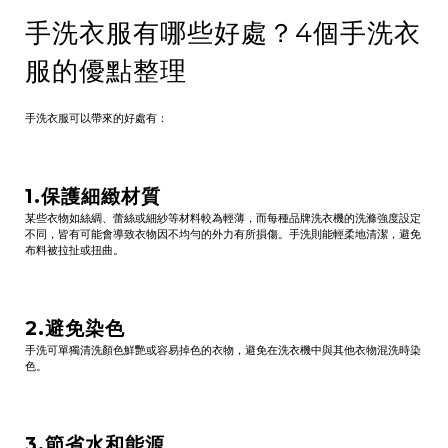
手洗衣服有哪些好處？4個手洗衣
服的優點整理
手洗衣服可以帶來的好處有：
1.保護細緻材質
某些衣物如
絲綢
、
蕾絲
或細紗等材料較為輕薄，而每種品牌洗衣機的洗滌強度設定
不同，皆有可能會導致衣物因不均勻的外力有所損傷。手洗則能輕柔地清潔，避免
布料被拉扯或扭曲。
2.避免染色
手洗可單獨清洗顏色鮮艷或容易掉色的衣物，避免在洗衣機中與其他衣物混洗時染
色。
3.節省水和能源