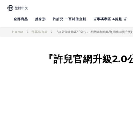
繁體中文
全部商品
挑身形
許許兒 一百封信企劃
🛒零碼專區 4折起 🛒
Home
部落格列表
『許兒官網升級2.0公告』-相關紅利點數/會員權益/提升更
『許兒官網升級2.0