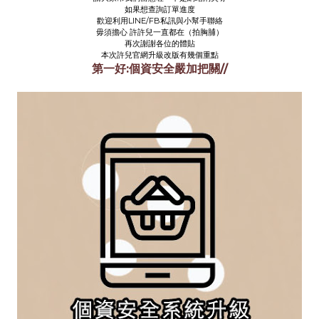
如果想查詢訂單進度
歡迎利用LINE/FB私訊與小幫手聯絡
毋須擔心 許許兒一直都在（拍胸脯）
再次謝謝各位的體貼
本次許兒官網升級改版有幾個重點
第一好:個資安全嚴加把關//