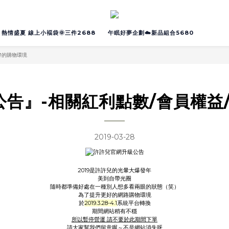
熱情盛夏 線上小褔袋🌞三件2688
午眠好夢企劃☁️新品組合5680
好的購物環境
公告』-相關紅利點數/會員權
2019-03-28
2019是許許兒的光暈大爆發年
美到自帶光圈
隨時都準備好處在一種別人想多看兩眼的狀態（笑）
為了提升更好的網路購物環境
於
2019.3.28-4.1
系統平台轉換
期間網站稍有不穩
所以暫停營運 請不要於此期間下單
請大家幫我們留意喔～不是網站消失呀