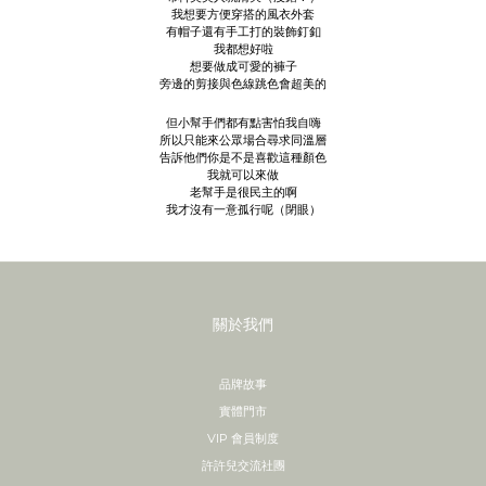
我想要方便穿搭的風衣外套
有帽子還有手工打的裝飾釘釦
我都想好啦
想要做成可愛的褲子
旁邊的剪接與色線跳色會超美的
但小幫手們都有點害怕我自嗨
所以只能來公眾場合尋求同溫層
告訴他們你是不是喜歡這種顏色
我就可以來做
老幫手是很民主的啊
我才沒有一意孤行呢（閉眼）
關於我們
品牌故事
實體門市
VIP 會員制度
許許兒交流社團