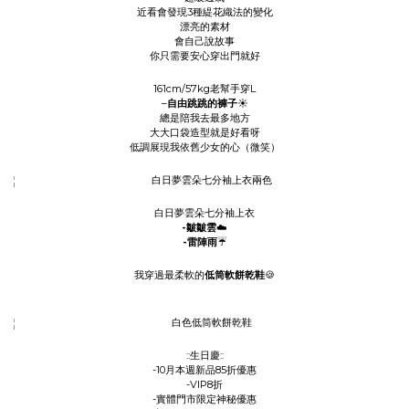
近看會發現3種緹花織法的變化
漂亮的素材
會自己說故事
你只需要安心穿出門就好
161cm/57kg老幫手穿L
–
自由跳跳的褲子
☀
總是陪我去最多地方
大大口袋造型就是好看呀
低調展現我依舊少女的心（微笑）
白日夢雲朵七分袖上衣
-皺皺雲
☁️
-雷陣雨
☔
我穿過最柔軟的
低筒軟餅乾鞋
🍪
::生日慶::
-10月本週新品85折優惠
-VIP8折
-實體門市限定神秘優惠