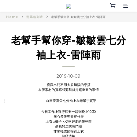
Home
部落格列表
老幫手幫你穿-皺皺雲七分袖上衣-雷陣雨
老幫手幫你穿-皺皺雲七分
袖上衣-雷陣雨
2019-10-09
喜歡出門不用太多煩惱的穿搭
衣服素材的質感和剪裁就是超重要的事情
今日工作上課行程要一路到晚上10:30
無心多研究要穿什麼
上衣 x褲子 x Q軟好走的餅乾鞋
是我的走跳戰鬥服
非常輕柔的棉質上衣
超級透氣