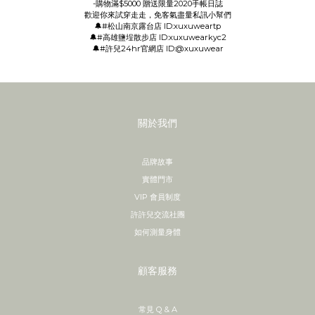
-購物滿$5000 贈送限量2020手帳日誌
歡迎你來試穿走走，免客氣盡量私訊小幫們
🔔#松山南京露台店 ID:xuxuweartp
🔔#高雄鹽埕散步店 ID:xuxuwearkyc2
🔔#許兒24hr官網店 ID:@xuxuwear
關於我們
品牌故事
實體門市
VIP 會員制度
許許兒交流社團
如何測量身體
顧客服務
常見 Q & A