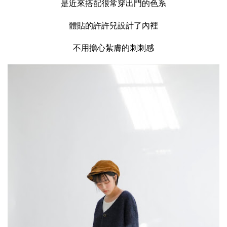
是近來搭配很常穿出門的色系
體貼的許許兒設計了內裡
不用擔心紮膚的刺刺感