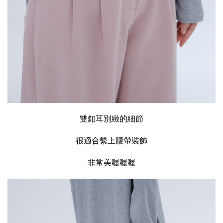
雙釦耳別緻的細節
很適合繫上腰帶裝飾
非常美喔喔喔