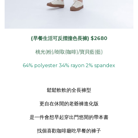
{早餐生活可反摺撞色長褲} $2680
桃光(粉)/樹取(咖啡)/寶貝藍(藍)
64% polyester 34% rayon 2% spandex
鬆鬆軟軟的全長褲型
更自在休閒的老爺褲進化版
是一件會想早起穿出門悠閒的帶本書
找個喜歡咖啡廳吃早餐的褲子