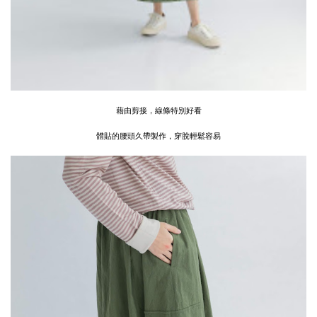
藉由剪接，線條特別好看
體貼的腰頭久帶製作，穿脫輕鬆容易