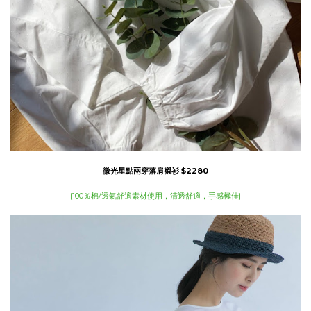
微光星點兩穿落肩襯衫
$2280
{100％棉/透氣舒適素材使用，清透舒適，手感極佳}