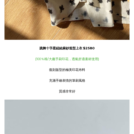
跳舞十字星紐結麻紗造型上衣
$2580
{100％棉/大廠手刷印花，透氣舒適素材使用}
復刻版型的極美印花布料
充滿手繪表情的筆刷風格
質感非常好