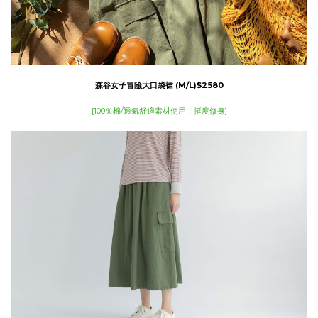
森谷女子冒險大口袋裙 (M/L)
$2580
{100％棉/透氣舒適素材使用，挺度修身}