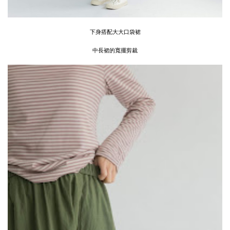
下身搭配大大口袋裙
中長裙的寬擺剪裁