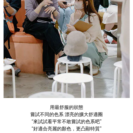
用最舒服的狀態
嘗試不同的色系 漂亮的擴大舒適圈
“來試試看平常不敢嘗試的色系吧”
“好適合亮麗的顏色，更凸顯特質”