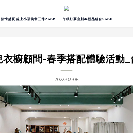
熱情盛夏 線上小褔袋🌞三件2688
午眠好夢企劃☁️新品組合5680
兒衣櫥顧問-春季搭配體驗活動_
2023-03-06