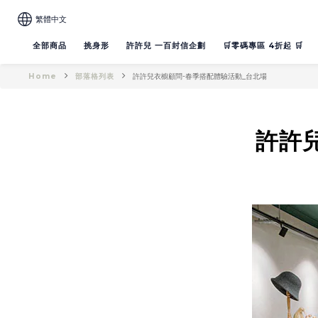
繁體中文
全部商品
挑身形
許許兒 一百封信企劃
🛒零碼專區 4折起 🛒
Home
部落格列表
許許兒衣櫥顧問-春季搭配體驗活動_台北場
許許