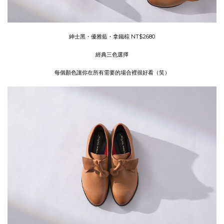
紳士黑・優雅藍・拿鐵棕 NT$2680
經典三色選擇
每個顏色讓你在所有需要的場合裡很好看（笑）