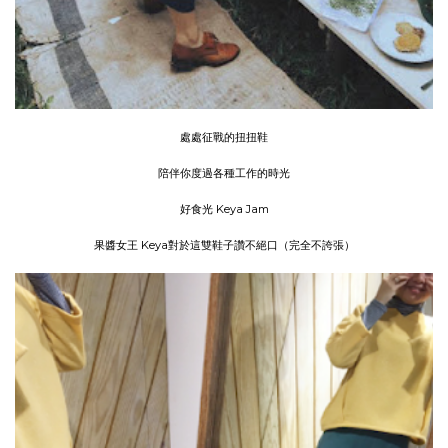
處處征戰的扭扭鞋
陪伴你度過各種工作的時光
好食光 Keya Jam
果醬女王 Keya對於這雙鞋子讚不絕口（完全不誇張）