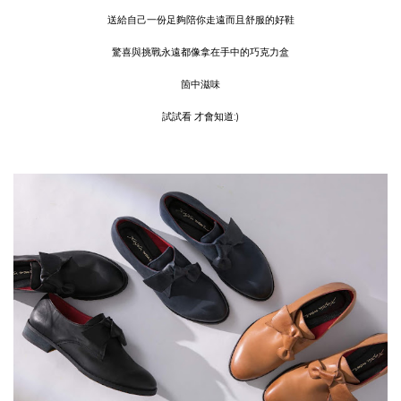
送給自己一份足夠陪你走遠而且舒服的好鞋
驚喜與挑戰永遠都像拿在手中的巧克力盒
箇中滋味
試試看 才會知道:)