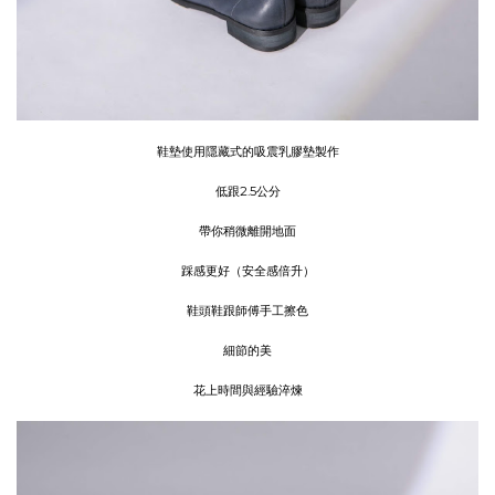
鞋墊使用隱藏式的吸震乳膠墊製作
低跟2.5公分
帶你稍微離開地面
踩感更好（安全感倍升）
鞋頭鞋跟師傅手工擦色
細節的美
花上時間與經驗淬煉