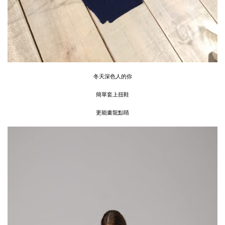
冬天深色人的你
簡單套上扭鞋
更能畫龍點睛