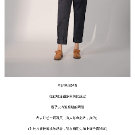
單穿就很好看
扭鞋經過很多回購的認證
幾乎沒有適應期的問題
所以好想一買再買（有人每出必敗，真的）
（對於皮膚較薄或敏感者，請在初期先加上襪子嘗試喔）