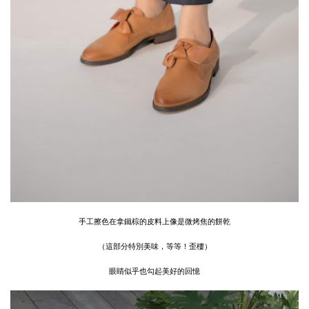
手工擦色在拿鐵棕的皮料上像是微烤焦的餅乾
（這部分特別美味，等等！歪樓）
眼睛似乎也勾起美好的回憶