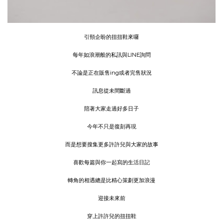
引頸企盼的扭扭鞋來囉
每年如浪潮般的私訊與LINE詢問
不論是正在販售ing或者完售狀況
訊息從未間斷過
陪著大家走過好多日子
今年不只是復刻再現
而是想要搜集更多許許兒與大家的故事
喜歡每篇與你一起寫的生活日記
轉角的相遇總是比精心策劃更加浪漫
迎接未來前
穿上許許兒的扭扭鞋