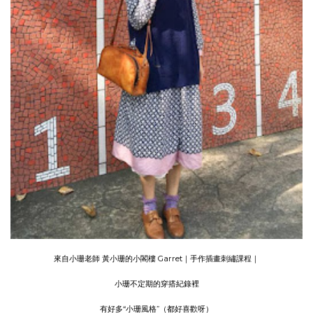
來自小珊老師
黃小珊的小閣樓 Garret｜手作插畫刺繡課程｜
小珊不定期的穿搭紀錄裡
有好多“小珊風格”（都好喜歡呀）