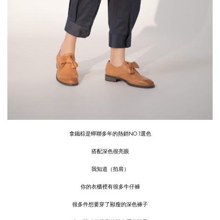
拿鐵棕是蟬聯多年的熱銷NO.1選色
搭配深色很亮眼
我知道（拍肩）
你的衣櫃裡有很多牛仔褲
很多件想要穿了顯瘦的深色褲子