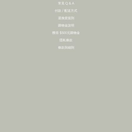
常見 Q & A
付款 / 配送方式
退換貨規則
購物金說明
獲得 $500元購物金
隱私條款
條款與細則