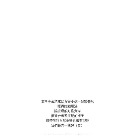
老幫手選穿此款背著小孩一起出去玩
睡得飽飽睡滿
認證過的好搭實穿
很適合出遊搭配的褲子
綁帶設計自然垂墜也很有型呢
我們眼光一樣好（笑）