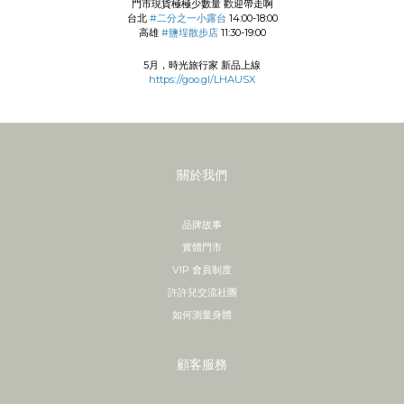
門市現貨極極少數量 歡迎帶走啊
台北
#二分之一小露台
14:00-18:00
高雄
#鹽埕散步店
11:30-19:00
5月，時光旅行家 新品上線
https://goo.gl/LHAUSX
關於我們
品牌故事
實體門市
VIP 會員制度
許許兒交流社團
如何測量身體
顧客服務