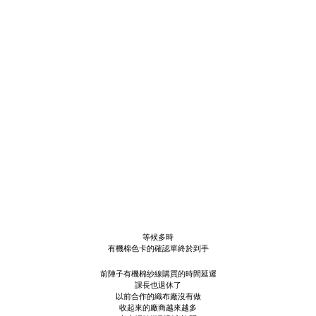
等候多時
有機棉色卡的確認單終於到手
前陣子有機棉紗線購買的時間延遲
課長也退休了
以前合作的織布廠沒有做
收起來的廠商越來越多