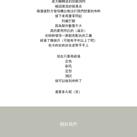
老大輾轉送到別家詢問
確認後送紗線過去
兩週後對方發現機台無法打我們想要的布料
接下來再重零問起
到處打聽
因為製作數量不大
真的要用拜託的（遠目）
在樹林發現一家願意配合的工廠
經過了幾個月（可能有半年以上了吧）
色卡終於終於在老幫手手上
現在只要再經過
定色
刷毛
定型
測試
就可以收到布料了
還要多久呢（笑）
關於我們