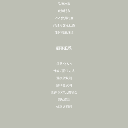
品牌故事
實體門市
VIP 會員制度
許許兒交流社團
如何測量身體
顧客服務
常見 Q & A
付款 / 配送方式
退換貨規則
購物金說明
獲得 $500元購物金
隱私條款
條款與細則