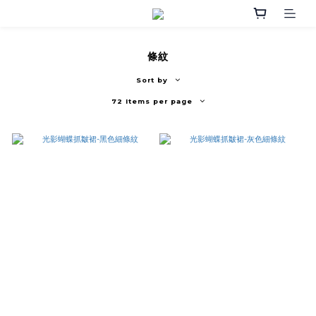
條紋
Sort by
72 Items per page