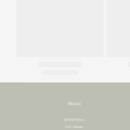
About
Brand Story
Our Values