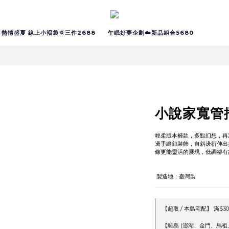
熱情盛夏 線上小褔袋🌞三件2688
午眠好夢企劃☁️新品組合5680
小說家寬管
輕柔版本褲款，多點幻想，再
邊手縫釦裝飾，自斜邊衍伸出
條更能靈活的展現，低調卻有
 製造地：臺灣製
【超取 / 本島宅配】 滿$30
【離島 (澎湖、金門、馬祖、綠