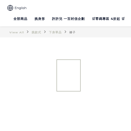
English
全部商品
挑身形
許許兒 一百封信企劃
🛒零碼專區 4折起 🛒
View All
挑款式
下身單品
褲子