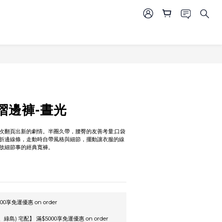
BUY NOW
摺邊褲-晝光
次翻頁出新的劇情。半圈久帶，腰臀的友善考量;口袋
折邊線條，走動時自帶風格與細節，擺動讓衣服的線
故細節事的經典寬褲。
00享免運優惠 on order
島) 宅配】 滿$5000享免運優惠 on order