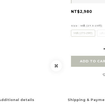
NT$2,980
Size
: M碼 (27.5-29吋)
M碼 (27.5-29吋)
L碼 
ADD TO CA
Additional details
Shipping & Payme