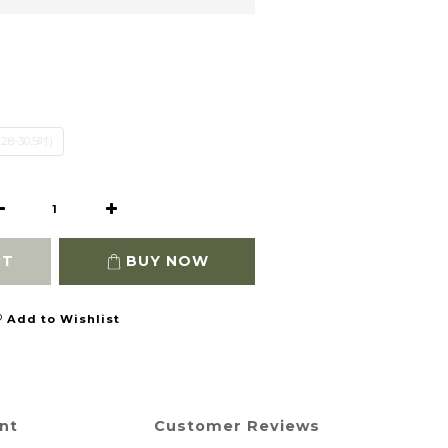
(28-30.5吋)
RT
BUY NOW
Add to Wishlist
nt
Customer Reviews