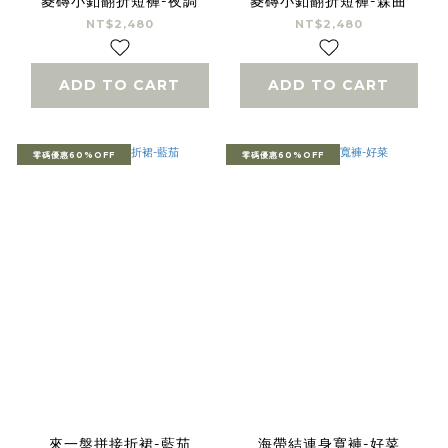
菱磚小釦翻折短褲-夜調
菱磚小釦翻折短褲-森曲
NT$2,480
NT$2,480
ADD TO CART
ADD TO CART
零碼優惠60%OFF
零碼優惠60%OFF
來一盤拼接折裙-藍茄
海帶結連身寬褲-好菜