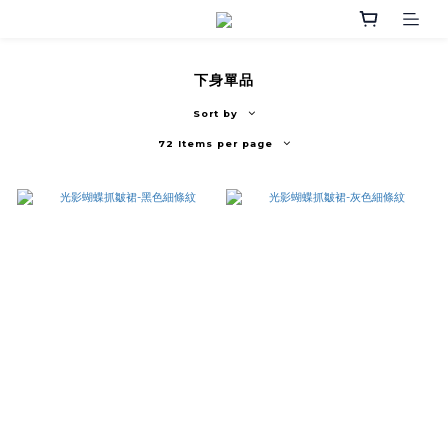
下身單品
Sort by
72 Items per page