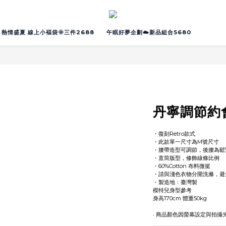
熱情盛夏 線上小褔袋🌞三件2688
午眠好夢企劃☁️新品組合5680
丹寧調節約
・復刻Retro款式 
・此款單一尺寸為M號尺寸
・腰帶造型可調節，後腰為鬆
・直筒版型，修飾線條比例
・60%Cotton 布料微挺
・請與淺色衣物分開洗滌，避
・製造地：臺灣製
模特兒身型參考
身高170cm 體重50kg
‧ 商品顏色因螢幕設定與拍