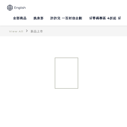
English
全部商品
挑身形
許許兒 一百封信企劃
🛒零碼專區 4折起 🛒
View All
新品上市