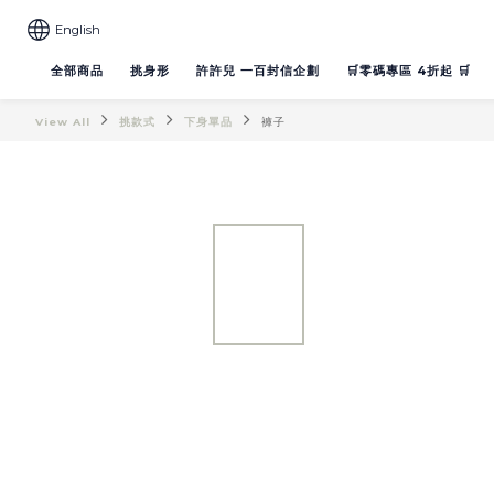
English
全部商品
挑身形
許許兒 一百封信企劃
🛒零碼專區 4折起 🛒
View All
挑款式
下身單品
褲子