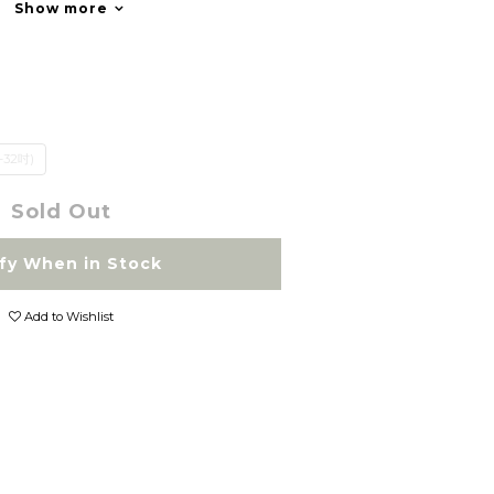
Show more
-32吋)
Sold Out
fy When in Stock
Add to Wishlist