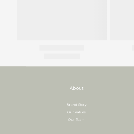
About
Brand Story
Our Values
Our Team