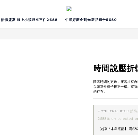
熱情盛夏 線上小褔袋🌞三件2688
午眠好夢企劃☁️新品組合5680
時間說壓折
隨著時間的更迭，穿著才有自
以讓這件褲子很不一樣。寬寬
的存在。
Until
08/12 16:00
熱情
2688元 on selected p
【超取 / 本島宅配】 滿$30