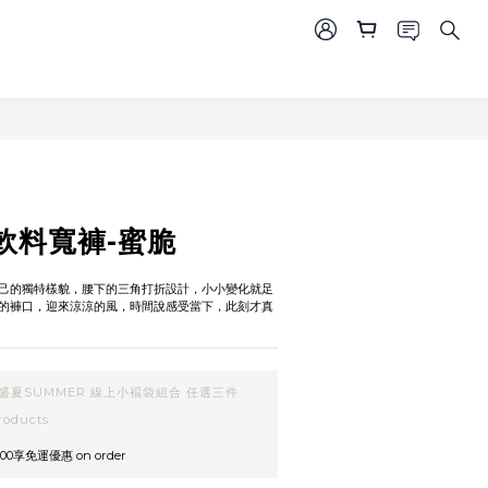
軟料寬褲-蜜脆
己的獨特樣貌，腰下的三角打折設計，小小變化就足
的褲口，迎來涼涼的風，時間說感受當下，此刻才真
盛夏SUMMER 線上小褔袋組合 任選三件
roducts
00享免運優惠 on order